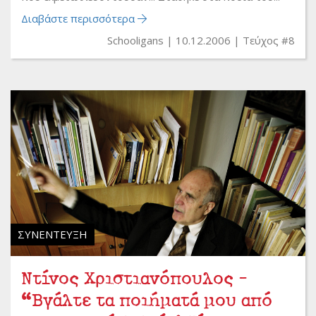
Διαβάστε περισσότερα
Schooligans
10.12.2006
Τεύχος #8
ΣΥΝΈΝΤΕΥΞΗ
Ντίνος Χριστιανόπουλος -
“Βγάλτε τα ποιήματά μου από