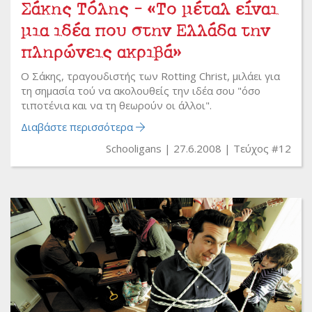
Σάκης Τόλης - «Το μέταλ είναι
μια ιδέα που στην Ελλάδα την
πληρώνεις ακριβά»
O Σάκης, τραγουδιστής των Rotting Christ, μιλάει για
τη σημασία τού να ακολουθείς την ιδέα σου "όσο
τιποτένια και να τη θεωρούν οι άλλοι".
Διαβάστε περισσότερα
Schooligans
27.6.2008
Τεύχος #12