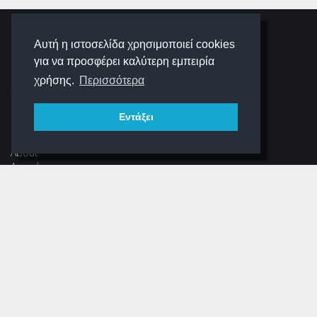
SCHOOLIGANS
Αυτή η ιστοσελίδα χρησιμοποιεί cookies
για να προσφέρει καλύτερη εμπειρία
SCHOOLWAVE
χρήσης.
Περισσότερα
Εντάξει
ΠΛΟΉΓΗΣΗ
About
Αρχική
Νέα
Αρχείο Περιοδικού
Dear Schooligans
Ξεστραβώσου
ΕΠΙΚΟΙΝΩΝΊΑ
Φόρμα Επικοινωνίας
(+30) 216 700 3325 (εσωτ.304)
info@schooligans.gr