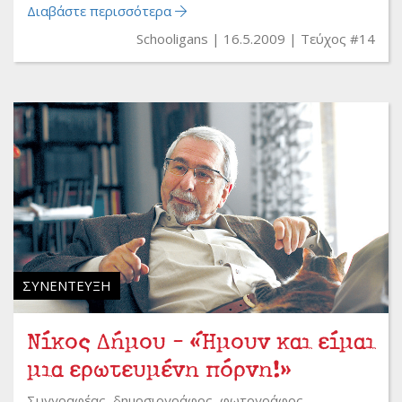
Διαβάστε περισσότερα
Schooligans
16.5.2009
Τεύχος #14
ΣΥΝΈΝΤΕΥΞΗ
Νίκος Δήμου - «Ήμουν και είμαι
μια ερωτευμένη πόρνη!»
Συγγραφέας, δημοσιογράφος, φωτογράφος,