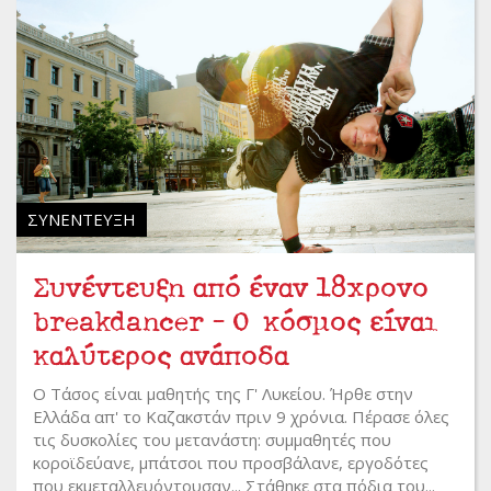
ΣΥΝΈΝΤΕΥΞΗ
Συνέντευξη από έναν 18χρονο
breakdancer - Ο κόσμος είναι
καλύτερος ανάποδα
Ο Τάσος είναι μαθητής της Γ' Λυκείου. Ήρθε στην
Ελλάδα απ' το Καζακστάν πριν 9 χρόνια. Πέρασε όλες
τις δυσκολίες του μετανάστη: συμμαθητές που
κοροϊδεύανε, μπάτσοι που προσβάλανε, εργοδότες
που εκμεταλλευόντουσαν... Στάθηκε στα πόδια του...