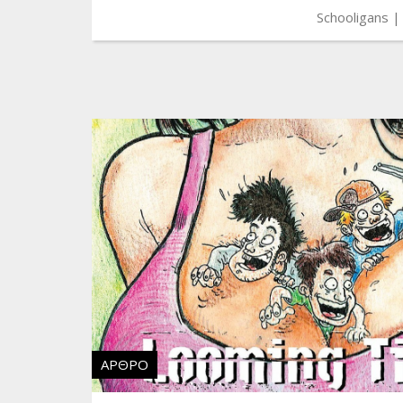
Schooligans
ΆΡΘΡΟ