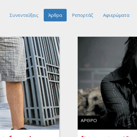
Συνεντεύξεις
Άρθρα
Ρεπορτάζ
Αφιερώματα
ΆΡΘΡΟ