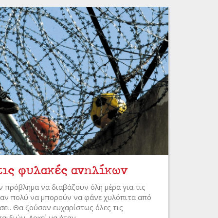
τις φυλακές ανηλίκων
αν πρόβλημα να διαβάζουν όλη μέρα για τις
λαν πολύ να μπορούν να φάνε χυλόπιτα από
σει. Θα ζούσαν ευχαρίστως όλες τις
ιδιών. Αρκεί να ήταν...