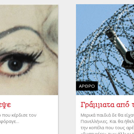
ΆΡΘΡΟ
εψε
Γράμματα από 
 που κέρδισε τον
Μερικά παιδιά δε θα είχ
υ φόραγε…
Πανελλήνιες. Και θα ήθε
την κοπέλα που τους αρέ
«δυστυχίες» των άλλων πα