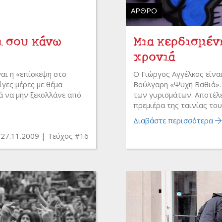
ΆΡΘΡΟ
Τι σου κάνω
Μια κερδισμέν
χρονιά
ναι η «επίσκεψη στο
Ο Γιώργος Αγγέλκος είνα
ίγες μέρες με θέμα
Βούλγαρη «Ψυχή Βαθιά». 
ά να μην ξεκολλάνε από
των γυρισμάτων. Αποτέλεσ
πρεμιέρα της ταινίας του
Διαβάστε περισσότερα
27.11.2009
Τεύχος #16