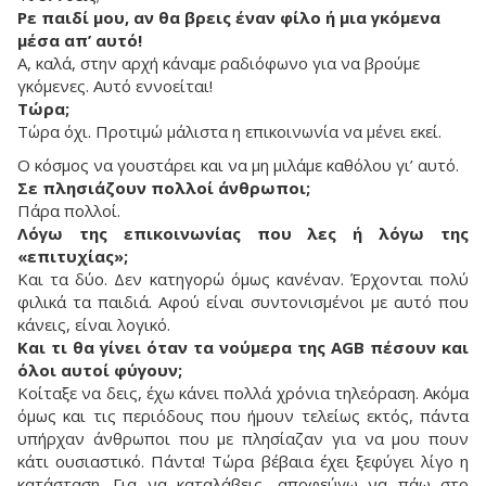
Ρε παιδί μου, αν θα βρεις έναν φίλο ή μια γκόμενα
μέσα απ’ αυτό!
Α, καλά, στην αρχή κάναμε ραδιόφωνο για να βρούμε
γκόμενες. Αυτό εννοείται!
Τώρα;
Τώρα όχι. Προτιμώ μάλιστα η επικοινωνία να μένει εκεί.
O κόσμος να γουστάρει και να μη μιλάμε καθόλου γι’ αυτό.
Σε πλησιάζουν πολλοί άνθρωποι;
Πάρα πολλοί.
Λόγω της επικοινωνίας που λες ή λόγω της
«επιτυχίας»;
Και τα δύο. Δεν κατηγορώ όμως κανέναν. Έρχονται πολύ
φιλικά τα παιδιά. Αφού είναι συντονισμένοι με αυτό που
κάνεις, είναι λογικό.
Και τι θα γίνει όταν τα νούμερα της AGB πέσουν και
όλοι αυτοί φύγουν;
Κοίταξε να δεις, έχω κάνει πολλά χρόνια τηλεόραση. Ακόμα
όμως και τις περιόδους που ήμουν τελείως εκτός, πάντα
υπήρχαν άνθρωποι που με πλησίαζαν για να μου πουν
κάτι ουσιαστικό. Πάντα! Τώρα βέβαια έχει ξεφύγει λίγο η
κατάσταση. Για να καταλάβεις, αποφεύγω να πάω στο