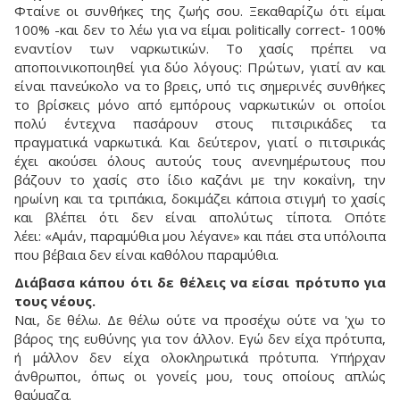
Φταίνε οι συνθήκες της ζωής σου. Ξεκαθαρίζω ότι είμαι
100% -και δεν το λέω για να είμαι politically correct- 100%
εναντίον των ναρκωτικών. Το χασίς πρέπει να
αποποινικοποιηθεί για δύο λόγους: Πρώτων, γιατί αν και
είναι πανεύκολο να το βρεις, υπό τις σημερινές συνθήκες
το βρίσκεις μόνο από εμπόρους ναρκωτικών οι οποίοι
πολύ έντεχνα πασάρουν στους πιτσιρικάδες τα
πραγματικά ναρκωτικά. Και δεύτερον, γιατί ο πιτσιρικάς
έχει ακούσει όλους αυτούς τους ανενημέρωτους που
βάζουν το χασίς στο ίδιο καζάνι με την κοκαΐνη, την
ηρωίνη και τα τριπάκια, δοκιμάζει κάποια στιγμή το χασίς
και βλέπει ότι δεν είναι απολύτως τίποτα. Οπότε
λέει: «Αμάν, παραμύθια μου λέγανε» και πάει στα υπόλοιπα
που βέβαια δεν είναι καθόλου παραμύθια.
Διάβασα κάπου ότι δε θέλεις να είσαι πρότυπο για
τους νέους.
Ναι, δε θέλω. Δε θέλω ούτε να προσέχω ούτε να 'χω το
βάρος της ευθύνης για τον άλλον. Εγώ δεν είχα πρότυπα,
ή μάλλον δεν είχα ολοκληρωτικά πρότυπα. Υπήρχαν
άνθρωποι, όπως οι γονείς μου, τους οποίους απλώς
θαύμαζα.