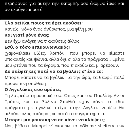
περήφανος για αυτήν την εκπομπή, όσο άκομψο ίσως και
αν ακούγεται αυτό.
Έλα ρε! Και ποιος τα έχει ακούσει;
Κανείς. Μόνο ένας άνθρωπος, μια φίλη μου.
Και γιατί μόνο ένας;
Δεν έχω ανάγκη να τ' ακούσεις άλλος.
Εσύ, ο τόσο επικοινωνιακός!
(χαμογελάει) Είδες, λοιπόν, που μπορεί να είμαστε
υποκριτές και ψώνια, αλλά όχι σ' όλα τα πράγματα;... Εμένα
μου φτάνει που τα έγραψα, που τ' ακούω και μ' αρέσουν.
Δε σκέφτηκες ποτέ να τα βγάλεις σ' ένα cd;
Μπορεί κάποτε να τα βγάλω. Για την ώρα, τα θεωρώ πολύ
προσωπική υπόθεση.
Ο Αγγελάκας σου αρέσει;
Τη λατρεύω τη μουσική του. Όπως και του Παυλίδη. Αν οι
Τρύπες και τα Ξύλινα Σπαθιά είχαν κάνει τα ίδια
πράγματα με αγγλικό στίχο στην Αγγλία, νομίζω θα
μιλούσε όλος ο κόσμος γι' αυτά τα συγκροτήματα.
Μπορεί μια μουσική να σε κάνει να κλάψεις;
Ναι, βέβαια. Μπορεί ν' ακούσω το «Gimme shelter» των