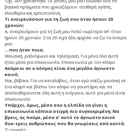
Όχι, δεν χρειάστηκε. Οι γονείς μου μού έδωσαν όλα τα
βασικά πράγματα που χρειαζόμουν: σταθερή αγάπη,
ελευθερία και εμπιστοσύνη.
Τι ονειρευόσουν για τη ζωή σου όταν ήσουν 20
χρονών;
Α, ονειρευόμουν για τη ζωή μου πολύ νωρίτερα απ’ όταν
ήμουν 20 χρονών. Στα 20 είχα ήδη αρχίσει να ζω τα όνειρα
μου.
…που ήταν ποια;
Μουσική, ραδιόφωνο και τηλεόραση. Για μένα όλα αυτά
ήταν μέσα για επικοινωνία. Επικοινωνία με τον κόσμο.
Ακόμα κι αν ο κόσμος είναι ένα μεγάλο άγνωστο
κοινό;
Ναι, βέβαια. Για να καταλάβεις, όταν εγώ παίζω μουσική σε
ένα κλαμπ και βλέπω τον κόσμο να γουστάρει και να
απελευθερώνεται όλη αυτή η ενέργεια, αυτό για μένα είναι
επικοινωνία.
Υπάρχει, όμως, μέσα σου η ελπίδα να γίνει η
επικοινωνία κάποια στιγμή πιο συγκεκριμένη; Να
βρεις, ας πούμε, μέσα σ’ αυτό το άγνωστο κοινό
δυο-τρεις ανθρώπους που θα γνωρίσεις από κοντά;
Τι εννοείς;