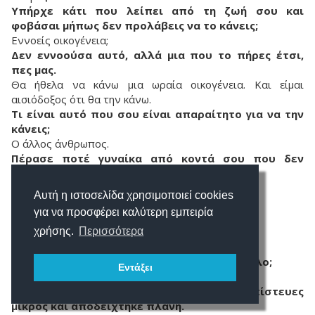
Υπήρχε κάτι που λείπει από τη ζωή σου και
φοβάσαι μήπως δεν προλάβεις να το κάνεις;
Εννοείς οικογένεια;
Δεν εννοούσα αυτό, αλλά μια που το πήρες έτσι,
πες μας.
Θα ήθελα να κάνω μια ωραία οικογένεια. Και είμαι
αισιόδοξος ότι θα την κάνω.
Τι είναι αυτό που σου είναι απαραίτητο για να την
κάνεις;
Ο άλλος άνθρωπος.
Πέρασε ποτέ γυναίκα από κοντά σου που δεν
μπόρεσες να την κατακτήσεις;
Όχι.
Αυτή η ιστοσελίδα χρησιμοποιεί cookies
Η γυναίκα που ψάχνεις πέρασε;
για να προσφέρει καλύτερη εμπειρία
Αυτή μάλλον όχι, δεν πέρασε.
Πιστεύεις ότι υπάρχει;
χρήσης.
Περισσότερα
Ελπίζω πως ναι.
Αν δεν υπάρχει, θα συμβιβαστείς με κάτι άλλο;
Εντάξει
Φοβάμαι πως όχι.
Τελευταία ερώτηση: Πες μας κάτι που πίστευες
μικρός και αποδείχτηκε πλάνη.