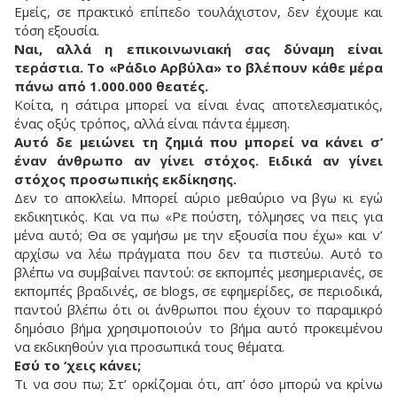
Εμείς, σε πρακτικό επίπεδο τουλάχιστον, δεν έχουμε και
τόση εξουσία.
Ναι, αλλά η επικοινωνιακή σας δύναμη είναι
τεράστια. Το «Ράδιο Αρβύλα» το βλέπουν κάθε μέρα
πάνω από 1.000.000 θεατές.
Κοίτα, η σάτιρα μπορεί να είναι ένας αποτελεσματικός,
ένας οξύς τρόπος, αλλά είναι πάντα έμμεση.
Αυτό δε μειώνει τη ζημιά που μπορεί να κάνει σ’
έναν άνθρωπο αν γίνει στόχος. Ειδικά αν γίνει
στόχος προσωπικής εκδίκησης.
Δεν το αποκλείω. Μπορεί αύριο μεθαύριο να βγω κι εγώ
εκδικητικός. Και να πω «Ρε πούστη, τόλμησες να πεις για
μένα αυτό; Θα σε γαμήσω με την εξουσία που έχω» και ν’
αρχίσω να λέω πράγματα που δεν τα πιστεύω. Αυτό το
βλέπω να συμβαίνει παντού: σε εκπομπές μεσημεριανές, σε
εκπομπές βραδινές, σε blogs, σε εφημερίδες, σε περιοδικά,
παντού βλέπω ότι οι άνθρωποι που έχουν το παραμικρό
δημόσιο βήμα χρησιμοποιούν το βήμα αυτό προκειμένου
να εκδικηθούν για προσωπικά τους θέματα.
Εσύ το ‘χεις κάνει;
Τι να σου πω; Στ’ ορκίζομαι ότι, απ’ όσο μπορώ να κρίνω