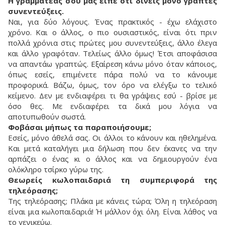
Η γραμματέας σου μας είπε ότι δίνεις μόνο γραπτές
συνεντεύξεις.
Ναι, για δύο λόγους. Ένας πρακτικός - έχω ελάχιστο
χρόνο. Και ο άλλος, ο πιο ουσιαστικός, είναι ότι πριν
πολλά χρόνια στις πρώτες μου συνεντεύξεις, άλλο έλεγα
και άλλο γραφόταν. Τελείως άλλο όμως! Έτσι αποφάσισα
να απαντάω γραπτώς. Εξαίρεση κάνω μόνο όταν κάποιος,
όπως εσείς, επιμένετε πάρα πολύ να το κάνουμε
προφορικά. Βάζω, όμως, τον όρο να ελέγξω το τελικό
κείμενο. Δεν με ενδιαφέρει τι θα γράψεις εσύ - βρίσε με
όσο θες. Με ενδιαφέρει τα δικά μου λόγια να
αποτυπωθούν σωστά.
Φοβάσαι μήπως τα παραποιήσουμε;
Εσείς, μόνο άθελά σας. Οι άλλοι το κάνουν και ηθελημένα.
Και μετά καταλήγει μια δήλωση που δεν έκανες να την
αρπάζει ο ένας κι ο άλλος και να δημιουργούν ένα
ολόκληρο τσίρκο γύρω της.
Θεωρείς κωλοπαιδαριά τη συμπεριφορά της
τηλεόρασης;
Της τηλεόρασης; Πλάκα με κάνεις τώρα; Όλη η τηλεόραση
είναι μια κωλοπαιδαριά! Ή μάλλον όχι όλη. Είναι λάθος να
το γενικεύω.