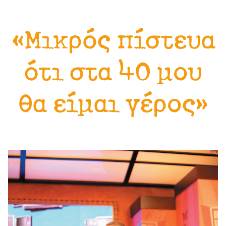
«Μικρός πίστευα
ότι στα 40 μου
θα είμαι γέρος»