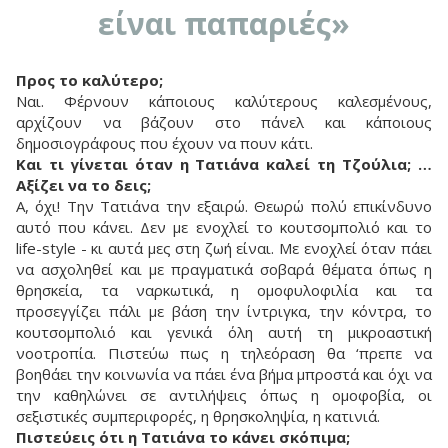
είναι παπαριές»
Προς το καλύτερο;
Ναι. Φέρνουν κάποιους καλύτερους καλεσμένους,
αρχίζουν να βάζουν στο πάνελ και κάποιους
δημοσιογράφους που έχουν να πουν κάτι.
Και τι γίνεται όταν η Τατιάνα καλεί τη Τζούλια; …
Αξίζει να το δεις;
Α, όχι! Την Τατιάνα την εξαιρώ. Θεωρώ πολύ επικίνδυνο
αυτό που κάνει. Δεν με ενοχλεί το κουτσομπολιό και το
life-style - κι αυτά μες στη ζωή είναι. Με ενοχλεί όταν πάει
να ασχοληθεί και με πραγματικά σοβαρά θέματα όπως η
θρησκεία, τα ναρκωτικά, η ομοφυλοφιλία και τα
προσεγγίζει πάλι με βάση την ίντριγκα, την κόντρα, το
κουτσομπολιό και γενικά όλη αυτή τη μικροαστική
νοοτροπία. Πιστεύω πως η τηλεόραση θα ‘πρεπε να
βοηθάει την κοινωνία να πάει ένα βήμα μπροστά και όχι να
την καθηλώνει σε αντιλήψεις όπως η ομοφοβία, οι
σεξιστικές συμπεριφορές, η θρησκοληψία, η κατινιά.
Πιστεύεις ότι η Τατιάνα το κάνει σκόπιμα;