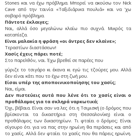
Stones και να έχω πρόβλημα. Μπορεί να ακούσω τον Nick
Cave από την ταινία «Ταξιδιάρικα πουλιά» και να 'χω
σοβαρό πρόβλημα.
Πάντοτε έκλαιγες;
Ναι, αλλά όσο μεγαλώνω κλαίω πιο συχνά. Μικρός τα
καταπίεζα.
Είναι μαλακία η φράση «οι άντρες δεν κλαίνε»;
Τεραστίων διαστάσεων!
Χασίς έχεις πάρει ποτέ;
Στο παρελθόν, ναι. Έχω βρεθεί σε παρέες που
γύριζε το τσιγάρο κι έκανα κι εγώ τις τζούρες μου. Αλλά
δεν είναι κάτι που το έχω στη ζωή μου.
Είσαι υπέρ της αποποινικοποίησης του χασίς;
Ναι, είμαι.
Δεν πιστεύεις αυτά που λένε ότι το χασίς είναι ο
προθάλαμος για τα σκληρά ναρκωτικά;
Όχι, βέβαια. Είναι σαν να λες ότι η Τσιμισκή (ο δρόμος που
βρίσκονται τα δικαστήρια στη Θεσσαλονίκη) είναι ο
προθάλαμος των δικαστηρίων. Τι φταίει ο δρόμος; Είναι
σίγουρο ότι για να πας στην ηρωίνη θα περάσεις και από
το χασίς. Αλλά δεν φταίει το χασίς που θα πάρεις ηρωίνη.