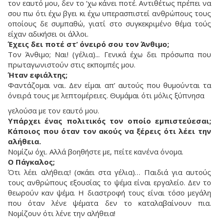
τον εαυτό μου, δεν το ‘χω κάνει ποτέ. Αντιθέτως πρέπει να
σου πω ότι έχω βγει κι έχω υπερασπιστεί ανθρώπους τους
οποίους δε συμπαθώ, γιατί στο συγκεκριμένο θέμα τούς
είχαν αδικήσει οι άλλοι.
Έχεις δει ποτέ στ’ όνειρό σου τον Άνθιμο;
Τον Άνθιμο; Ναι! (γέλια)... Γενικά έχω δει πρόσωπα που
πρωταγωνιστούν στις εκπομπές μου.
Ήταν εφιάλτης;
Φαντάζομαι ναι. Δεν είμαι απ’ αυτούς που θυμούνται τα
όνειρά τους με λεπτομέρειες. Θυμάμαι ότι μόλις ξύπνησα
γελούσα με τον εαυτό μου.
Υπάρχει ένας πολιτικός τον οποίο εμπιστεύεσαι;
Κάποιος που όταν τον ακούς να ξέρεις ότι λέει την
αλήθεια.
Νομίζω όχι. Αλλά βοηθήστε με, πείτε κανένα όνομα.
Ο Πάγκαλος;
Ότι λέει αλήθεια;! (σκάει στα γέλια)… Παιδιά για αυτούς
τους ανθρώπους εξουσίας το ψέμα είναι εργαλείο. Δεν το
θεωρούν καν ψέμα. Η διαστροφή τους είναι τόσο μεγάλη
που όταν λένε ψέματα δεν το καταλαβαίνουν πια.
Νομίζουν ότι λένε την αλήθεια!