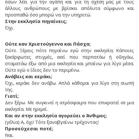
όσων λέει για την αγάπη και για τη σχέση μας με τους
άλλους ανθρώπους με βρίσκει απόλυτα σύμφωνο και
προσπαθώ όσο μπορώ να την υπηρετώ.
Στην εκκλησία πηγαίνεις;
Όχι.
Ούτε καν Χριστούγεννα και Πάσχα;
Ούτε. Ξέρεις πότε πηγαίνω εγώ στην εκκλησία; Κάποιες
ξεκάρφωτες στιγμές, εκεί που περπατάω ή οδηγάω,
σταματάω έξω από μια εκκλησία και μπαίνω για λίγο μέσα.
Ούτε εγώ ο ίδιος δεν το περιμένω.
Ανάβεις και κεράκι;
Όχι, κεράκι δεν ανάβω. Απλά κάθομαι για λίγο στη σιωπή
της.
Γιατί;
Δεν ξέρω. Με συγκινεί η ατμόσφαιρα που επικρατεί σε μια
εκκλησία. Με ηρεμεί.
Και αν στην εκκλησία αγορεύει ο Άνθιμος;
(γέλια) Α, όχι! Τότε ξαναβγαίνω τρέχοντας!
Προσεύχεσαι ποτέ;
Ναι.