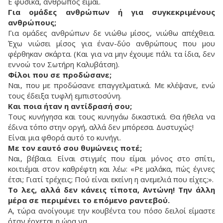
Ε φυσικά, άνθρωπος είμαι.
Για ομάδες ανθρώπων ή για συγκεκριμένους
ανθρώπους;
Για ομάδες ανθρώπων δε νιώθω μίσος, νιώθω απέχθεια.
Έχω νιώσει μίσος για έναν-δύο ανθρώπους που μου
φέρθηκαν σκάρτα. (Και για να μην έχουμε πάλι τα ίδια, δεν
εννοώ τον Σωτήρη Καλυβάτση).
Φίλοι που σε προδώσανε;
Ναι, που με προδώσανε επαγγελματικά. Με κλέψανε, ενώ
τους έδειξα τυφλή εμπιστοσύνη.
Και ποια ήταν η αντίδρασή σου;
Τους κυνήγησα και τους κυνηγάω δικαστικά. Θα ήθελα να
έδινα τόπο στην οργή, αλλά δεν μπόρεσα. Δυστυχώς!
Είναι μια φθορά αυτό το κυνήγι.
Με τον εαυτό σου θυμώνεις ποτέ;
Ναι, βέβαια. Είναι στιγμές που είμαι μόνος στο σπίτι,
κοιτιέμαι στον καθρέφτη και λέω: «Ρε μαλάκα, πώς έγινες
έτσι; Γιατί τρέχεις; Πού είναι εκείνη η ανεμελιά που είχες;».
Το λες, αλλά δεν κάνεις τίποτα, Αντώνη! Την άλλη
μέρα σε περιμένει το επόμενο ραντεβού.
Α, τώρα ανοίγουμε την κουβέντα του πόσο δειλοί είμαστε
όταν έρχεται η ώρα να