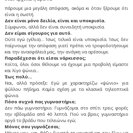
πάρουμε μια μεγάλη απόφαση, ακόμα κι όταν ξέρουμε ότι
είναι η σωστή.
Δεν είναι μόνο δειλία, είναι και υποκρισία.
Σύμφωνοι, αλλά δεν είναι συνειδητή υποκρισία.
Δεν είμαι σίγουρος για αυτό.
Ούτε εγώ (γέλια)… Ίσως τελικά είναι υποκρισία. Ίσως δεν
παίρνουμε την απόφαση γιατί πρέπει να τροφοδοτήσουμε
και την ανασφάλειά μας, την ανάγκη να αρέσουμε.
Παραδέχεσαι ότι είσαι νάρκισσος;
Κοίτα, όλοι όσοι θέλουμε να έχουμε μια προβολή είμαστε
και λίγο ψώνια…
Έως πολύ…
Ναι, αλλά πρόσεξε: Εγώ με χαρακτηρίζω «ψώνιο» για
ψύλλου πήδημα. Καμία σχέση με τα κλασικά τηλεοπτικά
ψώνια.
Πόσο συχνά πας γυμναστήριο;
Δεν πάω γυμναστήριο. Γυμνάζομαι στο σπίτι τρεις φορές
την εβδομάδα από 40 λεπτά. Πού να βρεις γυμναστήριο
αργά το βράδυ που τελειώνω εγώ;
Μόνος σου γυμνάζεσαι;
Μόνος μου, ναι. Βάζω δυνατά τη μουσική και του δίνω να