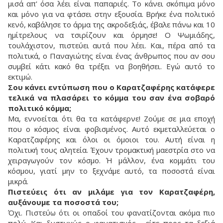
μισά απ' όσα λέει είναι παπαριές. Το κάνει σκόπιμα μόνο
και μόνο για να φτάσει στην εξουσία. Βρήκε ένα πολιτικό
κενό, καβάλησε το άρμα της ακροδεξιάς, έβαλε πάνω και 10
ημίτρελους να τσιρίζουν και όρμησε! Ο Ψωμιάδης,
τουλάχιστον, πιστεύει αυτά που λέει. Και, πέρα από τα
πολιτικά, ο Παναγιώτης είναι ένας άνθρωπος που αν σου
συμβεί κάτι κακό θα τρέξει να βοηθήσει. Εγώ αυτό το
εκτιμώ.
Σου κάνει εντύπωση που ο Καρατζαφέρης κατάφερε
τελικά να πλασάρει το κόμμα του σαν ένα σοβαρό
πολιτικό κόμμα;
Μα, εννοείται ότι θα τα κατάφερνε! Ζούμε σε μια εποχή
που ο κόσμος είναι φοβισμένος. Αυτό εκμεταλλεύεται ο
Καρατζαφέρης και όλοι οι όμοιοι του. Αυτή είναι η
πολιτική τους αλητεία. Έχουν τρομακτική μαεστρία στο να
χειραγωγούν τον κόσμο. Ή μάλλον, ένα κομμάτι του
κόσμου, γιατί μην το ξεχνάμε αυτό, τα ποσοστά είναι
μικρά.
Πιστεύεις ότι αν μιλάμε για τον Καρατζαφέρη,
αυξάνουμε τα ποσοστά του;
Όχι. Πιστεύω ότι οι οπαδοί του φανατίζονται ακόμα πιο
πολύ. Και δυστυχώς ο φανατισμός - είτε προς τα δεξιά