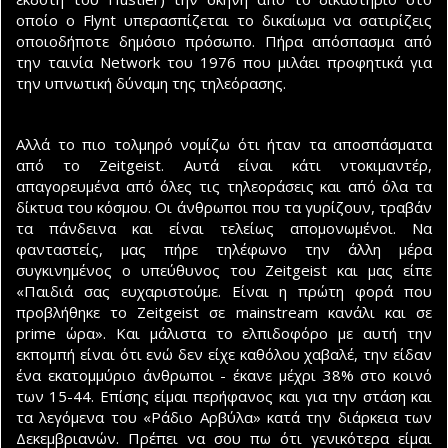
οποίο ο Flynt υπερασπίζεται το δικαίωμα να σατιρίζεις
οποιοδήποτε δημόσιο πρόσωπο. Πήρα απόσπασμα από
την ταινία Network του 1976 που μιλάει προφητικά για
την υπνωτική δύναμη της τηλεόρασης.
Αλλά το πιο τολμηρό νομίζω ότι ήταν τα αποσπάσματα
από το Zeitgeist. Αυτά είναι κάτι ντοκιμαντέρ,
απαγορευμένα από όλες τις τηλεοράσεις και από όλα τα
δίκτυα του κόσμου. Οι άνθρωποι που τα γυρίζουν, τραβάν
τα πάνδεινα και είναι τελείως απομονωμένοι. Να
φανταστείς, μας πήρε τηλέφωνο την άλλη μέρα
συγκινημένος ο υπεύθυνος του Zeitgeist και μας είπε
«Παιδιά σας ευχαριστούμε. Είναι η πρώτη φορά που
προβλήθηκε το Zeitgeist σε mainstream κανάλι και σε
prime ώρα». Και μάλιστα το ελπιδοφόρο με αυτή την
εκπομπή είναι ότι ενώ δεν είχε καθόλου χαβαλέ, την είδαν
ένα εκατομμύριο άνθρωποι - έκανε μέχρι 38% στο κοινό
των 15-44. Επίσης είμαι περήφανος και για την στάση και
τα λεγόμενα του «Ράδιο Αρβύλα» κατά την διάρκεια των
Δεκεμβριανών. Πρέπει να σου πω ότι γενικότερα είμαι