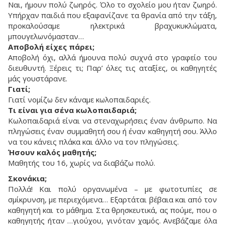
Ναι, ήμουν πολύ ζωηρός. Όλο το σχολείο μου ήταν ζωηρό.
Υπήρχαν παιδιά που εξαφανίζανε τα θρανία από την τάξη,
προκαλούσαμε ηλεκτρικά βραχυκυκλώματα,
μπουγελωνόμασταν…
Αποβολή είχες πάρει;
Αποβολή όχι, αλλά ήμουνα πολύ συχνά στο γραφείο του
διευθυντή. Ξέρεις τι; Παρ’ όλες τις αταξίες, οι καθηγητές
μάς γουστάρανε.
Γιατί;
Γιατί νομίζω δεν κάναμε κωλοπαιδαριές.
Τι είναι για σένα κωλοπαιδαριά;
Κωλοπαιδαριά είναι να στεναχωρήσεις έναν άνθρωπο. Να
πληγώσεις έναν συμμαθητή σου ή έναν καθηγητή σου. Άλλο
να του κάνεις πλάκα και άλλο να τον πληγώσεις.
Ήσουν καλός μαθητής;
Μαθητής του 16, χωρίς να διαβάζω πολύ.
Σκονάκια;
Πολλά! Και πολύ οργανωμένα – με φωτοτυπίες σε
σμίκρυνση, με περιεχόμενα… Εξαρτάται βέβαια και από τον
καθηγητή και το μάθημα. Στα θρησκευτικά, ας πούμε, που ο
καθηγητής ήταν …γιούχου, γινόταν χαμός. Ανεβάζαμε όλα