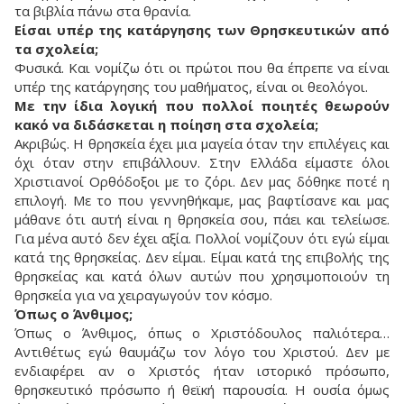
τα βιβλία πάνω στα θρανία.
Είσαι υπέρ της κατάργησης των Θρησκευτικών από
τα σχολεία;
Φυσικά. Και νομίζω ότι οι πρώτοι που θα έπρεπε να είναι
υπέρ της κατάργησης του μαθήματος, είναι οι θεολόγοι.
Με την ίδια λογική που πολλοί ποιητές θεωρούν
κακό να διδάσκεται η ποίηση στα σχολεία;
Ακριβώς. Η θρησκεία έχει μια μαγεία όταν την επιλέγεις και
όχι όταν στην επιβάλλουν. Στην Ελλάδα είμαστε όλοι
Χριστιανοί Ορθόδοξοι με το ζόρι. Δεν μας δόθηκε ποτέ η
επιλογή. Με το που γεννηθήκαμε, μας βαφτίσανε και μας
μάθανε ότι αυτή είναι η θρησκεία σου, πάει και τελείωσε.
Για μένα αυτό δεν έχει αξία. Πολλοί νομίζουν ότι εγώ είμαι
κατά της θρησκείας. Δεν είμαι. Είμαι κατά της επιβολής της
θρησκείας και κατά όλων αυτών που χρησιμοποιούν τη
θρησκεία για να χειραγωγούν τον κόσμο.
Όπως ο Άνθιμος;
Όπως ο Άνθιμος, όπως ο Χριστόδουλος παλιότερα…
Αντιθέτως εγώ θαυμάζω τον λόγο του Χριστού. Δεν με
ενδιαφέρει αν ο Χριστός ήταν ιστορικό πρόσωπο,
θρησκευτικό πρόσωπο ή θεϊκή παρουσία. Η ουσία όμως