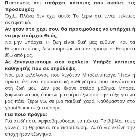
Πιστεύεις ότι υπάρχει κάποιος που ακούει τις
προσευχές;
Όχι!... Πλάκα δεν έχει αυτό; Το ξέρω ότι είναι τελείως
αντιφατικό.
Αν ήταν στο χέρι σου, θα προτιμούσες να υπάρχει ή
να μην υπάρχει Θεός;
Να μην υπάρχει. Η ζωή είναι δική μας ευθύνη. Και τα
θαύματα επίσης. Δεν μπορούμε να ποντάρουμε σε θαύματα
έξω από μας.
Ας ξαναγυρίσουμε στο σχολείο: Υπήρξε κάποιος
καθηγητής που σε σημάδεψε;
Ναι, μια φιλόλογος που λεγόταν Μπόζενμπεργκ. Ήταν η
πρώτη έντονα προοδευτική καθηγήτρια που συνάντησα
στη ζωή μου. Δεν μας έκανε στείρο μάθημα. Μπορεί
ξαφνικά να μας έπαιρνε μια μέρα έξω από την τάξη για να
μας πάει, ξέρω γω, σε μια παιδική χαρά. Καθόμασταν στο
γρασίδι και συζητούσαμε.
Για ποιο πράγμα;
Για οτιδήποτε. Αμφισβητούσαμε τα πάντα. Τα βιβλία, τους
γονείς, τη θρησκεία, την εκπαίδευση… Αυτά για εκείνη την
εποχή ήταν εξωγήινα.