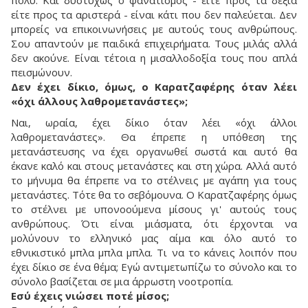
είτε προς τα αριστερά - είναι κάτι που δεν παλεύεται. Δεν
μπορείς να επικοινωνήσεις με αυτούς τους ανθρώπους.
Σου απαντούν με παιδικά επιχειρήματα. Τους μιλάς αλλά
δεν ακούνε. Είναι τέτοια η μισαλλοδοξία τους που απλά
πεισμώνουν.
Δεν έχει δίκιο, όμως, ο Καρατζαφέρης όταν λέει
«όχι άλλους λαθρομετανάστες»;
Ναι, ωραία, έχει δίκιο όταν λέει «όχι άλλοι
λαθρομετανάστες». Θα έπρεπε η υπόθεση της
μετανάστευσης να έχει οργανωθεί σωστά και αυτό θα
έκανε καλό και στους μετανάστες και στη χώρα. Αλλά αυτό
το μήνυμα θα έπρεπε να το στέλνεις με αγάπη για τους
μετανάστες. Τότε θα το σεβόμουνα. Ο Καρατζαφέρης όμως
το στέλνει με υπονοούμενα μίσους γι' αυτούς τους
ανθρώπους. Ότι είναι μιάσματα, ότι έρχονται να
μολύνουν το ελληνικό μας αίμα και όλο αυτό το
εθνικιστικό μπλα μπλα μπλα. Τι να το κάνεις λοιπόν που
έχει δίκιο σε ένα θέμα; Εγώ αντιμετωπίζω το σύνολο και το
σύνολο βασίζεται σε μια άρρωστη νοοτροπία.
Εσύ έχεις νιώσει ποτέ μίσος;