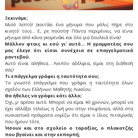
Ξεκινάμε;
Μισό λεπτό! (κοιτάει ένα μήνυμα που μόλις πήρε στο
κινητό του)… Ε, ρε πούστη! Πάντα περιμένεις να είναι
μήνυμα από κάνα γκομενάκι και όλο για δουλειά είναι!
Μάλλον φταις κι εσύ γι’ αυτό… Η γραμματέας σου
μας έλεγε ότι είσαι συνέχεια σε επαγγελματικά
ραντεβού.
Αυτό είναι αλήθεια… Λοιπόν αδέλφια, είμαι στη διάθεσή
σας!
Τι επάγγελμα γράφει η ταυτότητα σου;
Το γνωστό επάγγελμα που γράφει η ταυτότητα όλων
σχεδόν των Ελλήνων: Μαθητής Λυκείου.
Θα ήθελες να γράφει κάτι άλλο;
Όχι, μ’ αρέσει αυτό. Μπορεί να είμαι 40 χρονών, μπορεί να
έχει αλλάξει τελείως η ζωή μου στην επιφάνεια, αλλά στα
ουσιαστικά πράγματα νομίζω ότι είμαι ο ίδιος πιτσιρικάς
που ήμουν τότε.
Ήσουν και στο σχολείο ο ταραξίας, ο πλακατζής
που βγαίνει και στην εκπομπή;