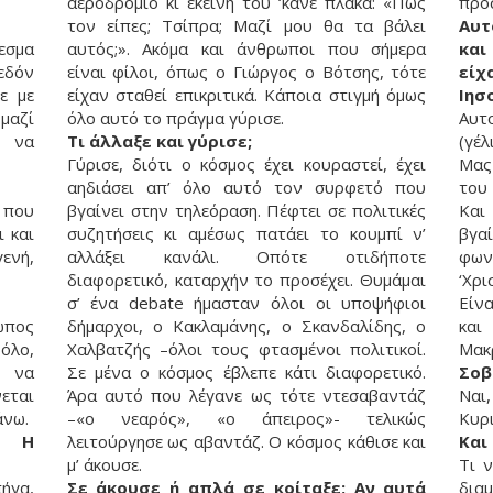
αεροδρόμιο κι εκείνη του ‘κανε πλάκα: «Πώς
προ
τον είπες; Τσίπρα; Μαζί μου θα τα βάλει
Αυτ
λεσμα
αυτός;». Ακόμα και άνθρωποι που σήμερα
και
χεδόν
είναι φίλοι, όπως ο Γιώργος ο Βότσης, τότε
είχ
ε με
είχαν σταθεί επικριτικά. Κάποια στιγμή όμως
Ιησ
μαζί
όλο αυτό το πράγμα γύρισε.
Αυτο
ς να
Τι άλλαξε και γύρισε;
(γέ
Γύρισε, διότι ο κόσμος έχει κουραστεί, έχει
Μας
αηδιάσει απ’ όλο αυτό τον συρφετό που
του
 που
βγαίνει στην τηλεόραση. Πέφτει σε πολιτικές
Και
ι και
συζητήσεις κι αμέσως πατάει το κουμπί ν’
βγα
ενή,
αλλάξει κανάλι. Οπότε οτιδήποτε
φων
διαφορετικό, καταρχήν το προσέχει. Θυμάμαι
‘Χρι
σ’ ένα debate ήμασταν όλοι οι υποψήφιοι
Είν
ωπος
δήμαρχοι, ο Κακλαμάνης, ο Σκανδαλίδης, ο
και
όλο,
Χαλβατζής –όλοι τους φτασμένοι πολιτικοί.
Μακρ
ω να
Σε μένα ο κόσμος έβλεπε κάτι διαφορετικό.
Σοβ
εται
Άρα αυτό που λέγανε ως τότε ντεσαβαντάζ
Ναι,
άνω.
–«ο νεαρός», «ο άπειρος»- τελικώς
Κυρι
; Η
λειτούργησε ως αβαντάζ. Ο κόσμος κάθισε και
Και
μ’ άκουσε.
Τι 
πήγα,
Σε άκουσε ή απλά σε κοίταξε; Αν αυτά
δια