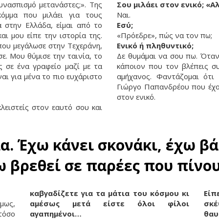
υνασπισμό μετανάστες;». Της
Σου μιλάει στον ενικό; «Α
κόμμα που μιλάει για τους
Ναι.
α στην Ελλάδα, είμαι από το
Εσύ;
αι μου είπε την ιστορία της.
«Πρόεδρε», πώς να τον πω;
 που μεγάλωσε στην Τεχεράνη,
Ενικό ή πληθυντικό;
σε. Μου θύμισε την ταινία, το
Δε θυμάμαι να σου πω. Όταν
ς σε ένα γραφείο μαζί με τα
κάποιον που τον βλέπεις συ
ναι για μένα το πιο ευχάριστο
αμήχανος. Φαντάζομαι ότι
Γιώργο Παπανδρέου που έχου
στον ενικό.
κλειστείς στον εαυτό σου και
α. Έχω κάνει σκονάκι, έχω β
ω βρεθεί σε παρέες που πίνουν
καβγαδίζετε για τα μάτια του κόσμου κι
Είπ
όμως,
αμέσως μετά είστε όλοι φίλοι
σκ
τόσο
αγαπημένοι…
θαυ