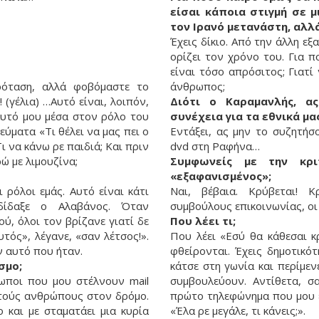
είσαι κάποια στιγμή σε μ
τον Ιρανό μετανάστη, αλλ
Έχεις δίκιο. Από την άλλη ε
ορίζει τον χρόνο του. Για 
είναι τόσο απρόσιτος; Γιατί
ρόταση, αλλά φοβόμαστε το
άνθρωπος;
 (γέλια) …Αυτό είναι, λοιπόν,
Διότι ο Καραμανλής, α
αυτό μου μέσα στον ρόλο του
συνέχεια για τα εθνικά μα
ύματα «Τι θέλει να μας πει ο
Εντάξει, ας μην το συζητήσ
ι να κάνω ρε παιδιά; Και πριν
dvd στη Ραφήνα…
ώ με λιμουζίνα;
Συμφωνείς με την κρι
«εξαφανισμένος»;
 ρόλοι εμάς. Αυτό είναι κάτι
Ναι, βέβαια. Κρύβεται!
ίδαξε ο Αλαβάνος. Όταν
συμβούλους επικοινωνίας, οι 
, όλοι τον βρίζανε γιατί δε
Που λέει τι;
τός», λέγανε, «σαν λέτσος!».
Που λέει «Εσύ θα κάθεσαι κ
ν αυτό που ήταν.
φθείρονται. Έχεις δημοτικό
σμο;
κάτσε στη γωνία και περίμεν
ωποι που μου στέλνουν mail
συμβουλεύουν. Αντίθετα, σ
ετούς ανθρώπους στον δρόμο.
πρώτο τηλεφώνημα που μου έκ
 και με σταματάει μια κυρία
«Έλα ρε μεγάλε, τι κάνεις;».