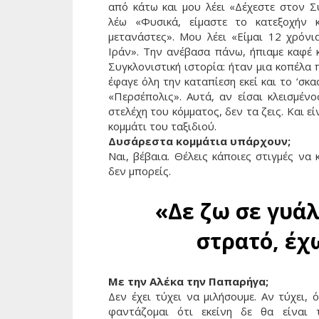
από κάτω και μου λέει «Δέχεστε στον Σ
λέω «Φυσικά, είμαστε το κατεξοχήν 
μετανάστες». Μου λέει «Είμαι 12 χρόνι
Ιράν». Την ανέβασα πάνω, ήπιαμε καφέ κ
Συγκλονιστική ιστορία: ήταν μια κοπέλα
έφαγε όλη την καταπίεση εκεί και το ‘σκα
«Περσέπολις». Αυτά, αν είσαι κλεισμένο
στελέχη του κόμματος, δεν τα ζεις. Και εί
κομμάτι του ταξιδιού.
Δυσάρεστα κομμάτια υπάρχουν;
Ναι, βέβαια. Θέλεις κάποιες στιγμές να 
δεν μπορείς.
«Δε ζω σε γυάλ
στρατό, έχ
Με την Αλέκα την Παπαρήγα;
Δεν έχει τύχει να μιλήσουμε. Αν τύχει, 
φαντάζομαι ότι εκείνη δε θα είναι 