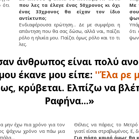
 ότι
που λες τα έλεγε ένας 50χρονος κι όχι
Με 
ένας 33χρονος θα είχαν τον ίδιο
σο
αντίκτυπο;
ψων
Ενδιαφέρουσα ερώτηση… Δε με συμφέρει η
Υπά
απάντηση που θα σας δώσω, αλλά ναι, παίζει
ότι
ρόλο η ηλικία μου. Παίζει όμως ρόλο και το τι
ψωνί
λες.
αν άνθρωπος είναι πολύ ανο
ου έκανε μου είπε:
''Έλα ρε μ
μως, κρύβεται. Ελπίζω να βλέ
Ραφήνα...»
α μην έχω πια χρόνο για τον
Θέλεις να πάρεις το Μετρό 
ρος ψάχνω χρόνο να πάω μια
γιατί είσαι στραβωμένος. Ε, 
 μπάλα…
Για πόσο καιρό όμως θα 