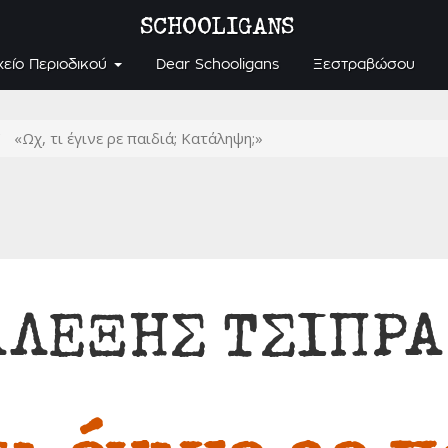
SCHOOLIGANS
χείο Περιοδικού
Dear Schooligans
Ξεστραβώσου
«Ωχ, τι έγινε ρε παιδιά; Κατάληψη;»
ΑΛΕΞΗΣ ΤΣΙΠΡΑ