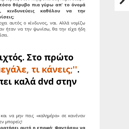
τόσο θόρυβο πια γύρω απ’ το όνομά
υ, κινδυνεύεις καθόλου να την
ίσεις;
ρχει αυτός ο κίνδυνος, ναι. Αλλά νομίζω
 αν ήταν να την ψωνίσω, θα την είχα ήδη
σει.
ιχτός. Στο πρώτο
εγάλε, τι κάνεις;''
.
πει καλά dvd στην
και να μην πεις «καλημέρα» σε κανέναν
δεν μπορείς!
κρατήσει αυτή η επαφή; Φαντάσου να