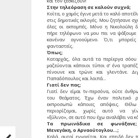
και τον ξεσκίζουν!
Στην τηλεόραση σε καλούν συχνά;
Κοίτα, ο χαμός έγινε μετά το καλό αποτέ
στις δημοτικές εκλογές. Μου ζητήσανε σ
όλες οι εκπομπές. Μόνο η Νικολούλη δ
πήρε τηλέφωνο να μου πει να ψάξουμε 
κανέναν αγνοούμενο. Ό,τι μπορεί
φανταστείς.
Όπως;
Καταρχάς, όλα αυτά τα περίεργα σόου
μαζεύονται κάποιοι τύποι σ’ ένα τραπέζ
πίνουνε και τρώνε και γλεντάνε. Διγ
Παπαδόπουλος και λοιπά…
Γιατί δεν πας;
Γιατί δεν είμαι tv-περσόνα, ούτε άνθρ
του θεάματος. Έχω έναν πολιτικό ρ
εκπροσωπώ κάποιες απόψεις. Θέλ
περιορίζομαι, χωρίς αυτό να γίν
«ξύλινο», σε αυτό που έχω αναλάβει να κ
Τα πρωινάδικα σε φωνάξανε
Μενεγάκη, ο Αρναούτογλου…;
Καλά, αυτοί εννοείται. Και επειδή δεν 