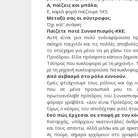
Α, παίζεις και μπάλα;
Ε, καμιά φορά παίζουμε 5Χ5.
Μεταξύ σας οι σύντροφοι;
Όχι κατ’ ανάγκη.
Παίζετε ποτέ Συνασπισμός-ΚΚΕ;
Αυτή είναι μια πολύ ενδιαφέρουσα π
σκληρό παιχνίδι και τις πολλές αποβολές!
το στοίχημα για μένα: να μη χάσω τον ε
Προέδρου. Είδα πρόσφατα κάποια δημοσιε
Τσίπρας που κυκλοφορεί με τη μηχανή;». Τ
με τη μηχανή κυκλοφορούσα. Να κυκλοφορ
Από σεβασμό στο ρόλο εννοούν.
Εμείς φτιάχνουμε τους ρόλους και όχι οι
που σε μένα προσωπικά μου το δ
πρωτοανέλαβε πρόεδρος του Συνασπισμού
φόραγε γραβάτα. «Δεν είναι Πρόεδρος αυ
Όμως ο κόσμος τον αποδέχτηκε γιατί ήτα
Εσύ πώς έρχεσαι σε επαφή με τον κό
Καταρχάς, υπάρχουν εκατοντάδες άνθρ
και τους απαντώ. Αλλά μιλάω και με αρκ
Ας πούμε, σήμερα ερχόμουν στο γραφείο