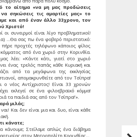
σλαμβάνω από πάρα πολύ κόσμο.
ό το αίτημα «να μη μας προδώσεις
 να σηκώσεις τις αμαρτίες μας» το
αμε και από έναν άλλο 33χρονο, τον
ού Χριστό!
ί οι συνειρμοί είναι λίγο προβληματικοί!
λια) …Θα σας πω ένα φοβερό περιστατικό:
 πήρε προχτές τηλέφωνο κάποιος φίλος
 κόμματος από ένα χωριό στην Κορινθία.
 μας λέει: «Κάντε κάτι, γιατί στο χωριό
ίνει ένας τρελός παπάς κάθε Κυριακή και
άζει από τα μεγάφωνα της εκκλησίας
στιανοί, απομακρυνθείτε από τον Τσίπρα!
αι ο νέος Αντίχριστος! Είναι 33 χρονών
 έχει εκλεγεί σε ένα φιλοεβραϊκό κόμμα!
ιά τα παιδιά σας από τον Τσίπρα!’».
αρά μιλάς;
 ναι! Και δεν είναι μια και δυο, είναι κάθε
ακή.
 τι κάνατε;
να κάνουμε; Στείλαμε απλώς ένα διάβημα
Επόμ
μαρτυρίας στον Μητροπολίτη Κορινθίας…