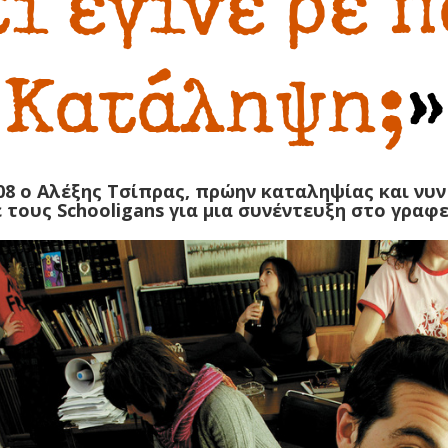
τι έγινε ρε π
Κατάληψη;
»
008 ο Αλέξης Τσίπρας, πρώην καταληψίας και νυ
 τους Schooligans για μια συνέντευξη στο γραφ