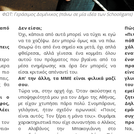
ΦΩΤ: Γεράσιμος Δομένικος (πάνω σε μία ιδέα των Schooligans)
 από
Δεν είσαι;
Πώς
Όχι, κάποια από αυτά μπορεί να τύχει κι εγώ
«Πι
να τα χαζέψω. Δεν μπορώ όμως και να πάω.
πάθ
πεις
Θεωρώ ότι από ένα σημείο και μετά, όχι απλά
χάλ
φθείρεσαι, αλλά γίνεσαι ένα κομμάτι όλου
ενα
τερο
αυτού του πράγματος που βγαίνει από τα
έν
μερα
μέσα ενημέρωσης και άρα δεν μπορείς να
πρα
 πιο
είσαι κριτικός απέναντί του.
είν
πεις.
Απ’ την άλλη, τα ΜΜΕ είναι φιλικά μαζί
γλυ
ς θα
σου.
του
Τώρα ναι, στην αρχή όχι. Όταν ακούστηκε η
εμε
ει ο
υποψηφιότητά μου για τον Δήμο της Αθήνας,
ζητ
φος,
με είχαν χτυπήσει πάρα πολύ. Σνομπάρανε,
Δηλ
λέει
γελάγανε, ήταν σχεδόν ειρωνικοί: «Ποιος
εμ
είναι αυτός; Τον ξέρει η μάνα του;». Θυμάμαι
συγ
 τον
χαρακτηριστικά που είχε συναντήσει ο Αλέκος
προ
εια»
ο Αλαβάνος την Μπακογιάννη στο
Ναι