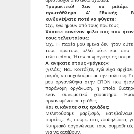
αριστούχοι από άλλα σχολεία.
Τρομακτικό! Σαν να μιλάμε 
πρωτάθλημα Α’ Εθνικής… Εσ
κινδυνέψατε ποτέ να φύγετε;
Όχι, εγώ ήμουν από τους πρώτους.
Χάσατε κανέναν φίλο σας που ήταν
τους τελευταίους;
Όχι. Η παρέα μου εμένα δεν ήταν ούτε
τους πρώτους αλλά ούτε και από 
τελευταίους. Ήταν οι «μάγκες» ας πούμε.
Α, ανήκατε στους «μάγκες»;
(γελάει) Ναι. Κοιτάξτε, εγώ είχα αρχίσε
μικρός να ασχολούμαι με την πολιτική. Σ
μου οργανώθηκα στην ΕΠΟΝ που ήταν
παράνομη οργάνωση, η οποία διατηρ
έναν συνωμοτικό χαρακτήρα. Ήμα
οργανωμένοι σε τριάδες.
Και τι κάνατε στις τριάδες;
Μελετούσαμε μαρξισμό, κατεβαίναμ
πορείες... Ας πούμε, στις διαδηλώσεις γ
Κυπριακό οργανώναμε τους συμμαθητές
για να κατέβουν.