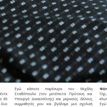
Εγώ κάποτε παρέσυρα τον Μιχάλη
Φάπ
πέντε
Σταθόπουλο (τον μετέπειτα Πρύτανη και
Όχι
α 40
Υπουργό Δικαιοσύνης) και μερικούς άλλους
κλωτ
 δυο
συμμαθητές μου και βγάλαμε μια σχολική
Εγώ 