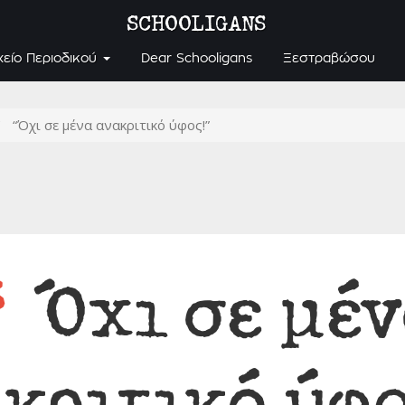
SCHOOLIGANS
χείο Περιοδικού
Dear Schooligans
Ξεστραβώσου
“Όχι σε μένα ανακριτικό ύφος!”
“
Όχι σε μέν
κριτικό ύφο