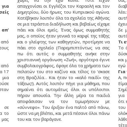
χωρίς να την έχω κάνει. Τότε είχαν
σας
για
απαγχονίσει οι Εγγλέζοι τον Καραολή και τον
δια
είς
Δημητρίου, δύο ήρωες του Κυπριακού αγώνα.
λέει
Κατέβηκαν λοιπόν όλα τα σχολεία της Αθήνας
αυτή
σε μια τεράστια διαδήλωση και βεβαίως είχαμε
έχει
 απ’
πάει και όλοι εμείς. Ένας όμως συμμαθητής
δε μ
μας, ο οποίος ήταν γενικά το καρφί της τάξης
αυτό
 από
και ο γλείφτης των καθηγητών, προτίμησε να
Τι 
τους
πάει στο σχολείο (Παρεμπιπτόντως να σας
Το 
πω ότι αυτός ο συμμαθητής ανήκε στην
δύσκ
χριστιανική οργάνωση «Ζωή», αργότερα έγινε
και 
ι από
συμβολαιογράφος, έφαγε όλα τα χρήματα των
εγώ 
τα 17
πελατών του στο καζίνο και τέλος το ‘σκασε
Για
 μια
στη Βραζιλία… Και ήταν το «καλό παιδί» της
Α, π
ούσε
τάξεως!). Αυτός λοιπόν πήγε για μάθημα, που
Είμ
σταν
σημαίνει ότι αυτομάτως όλοι οι υπόλοιποι
Σημί
πήραν απουσία. Την άλλη μέρα τα παιδιά
για
αποφάσισαν να τον τιμωρήσουν με
ότι
ε σε
«σύννεφο». Του έριξαν ένα παλτό από πάνω,
του
ια το
ώστε να μη βλέπει, και μετά πέσανε όλοι πάνω
ολό
 μας
του και τον βαράγανε.
λάθ
τέτο