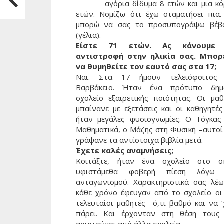
αγόρια δίδυμα 8 ετών και μια κό
ετών. Νομίζω ότι έχω σταματήσει πια.
μπορώ να σας το προσυπογράψω βέβ
(γέλια).
Είστε 71 ετών. Ας κάνουμε 
αντιστροφή στην ηλικία σας. Μπορ
να θυμηθείτε τον εαυτό σας στα 17;
Ναι. Στα 17 ήμουν τελειόφοιτος
Βαρβάκειο. Ήταν ένα πρότυπο δημ
σχολείο εξαιρετικής ποιότητας. Οι μαθ
μπαίνανε με εξετάσεις και οι καθηγητές
ήταν μεγάλες φυσιογνωμίες. Ο Τόγκας
Μαθηματικά, ο Μάζης στη Φυσική –αυτοί
γράψανε τα αντίστοιχα βιβλία μετά.
Έχετε καλές αναμνήσεις;
Κοιτάξτε, ήταν ένα σχολείο στο ο
υφιστάμεθα φοβερή πίεση λόγω
ανταγωνισμού. Χαρακτηριστικά σας λέω
κάθε χρόνο έφευγαν από το σχολείο οι
τελευταίοι μαθητές –ό,τι βαθμό και να 
πάρει. Και έρχονταν στη θέση τους