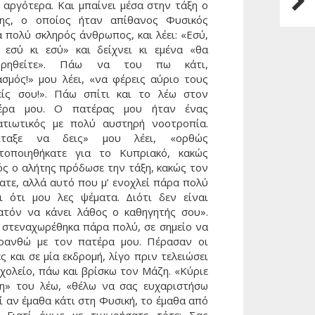
Αφιέ
 αργότερα. Και μπαίνει μέσα στην τάξη ο
ης, ο οποίος ήταν απίθανος Φυσικός
 πολύ σκληρός άνθρωπος, και λέει: «Εσύ,
, εσύ κι εσύ» και δείχνει κι εμένα «θα
ωρηθείτε». Πάω να του πω κάτι,
ασμός!» μου λέει, «να φέρεις αύριο τους
είς σου!». Πάω σπίτι και το λέω στον
έρα μου. Ο πατέρας μου ήταν ένας
ατιωτικός με πολύ αυστηρή νοοτροπία.
ίταξε να δεις» μου λέει, «ορθώς
ητοποιηθήκατε για το Κυπριακό, κακώς
ός ο αλήτης πρόδωσε την τάξη, κακώς τον
ατε, αλλά αυτό που μ’ ενοχλεί πάρα πολύ
αι ότι μου λες ψέματα. Διότι δεν είναι
ατόν να κάνει λάθος ο καθηγητής σου».
 στεναχωρέθηκα πάρα πολύ, σε σημείο να
ρανθώ με τον πατέρα μου. Πέρασαν οι
ς και σε μία εκδρομή, λίγο πριν τελειώσει
χολείο, πάω και βρίσκω τον Μάζη. «Κύριε
η» του λέω, «θέλω να σας ευχαριστήσω
ί αν έμαθα κάτι στη Φυσική, το έμαθα από