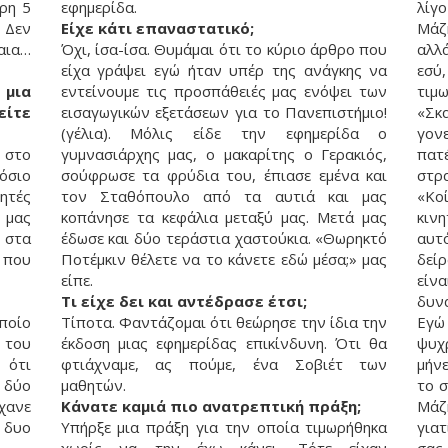
ρη 5
εφημερίδα.
λίγο
 Δεν
Είχε κάτι επαναστατικό;
Μάζ
αια…
Όχι, ίσα-ίσα. Θυμάμαι ότι το κύριο άρθρο που
αλλά
είχα γράψει εγώ ήταν υπέρ της ανάγκης να
εσύ
μια
εντείνουμε τις προσπάθειές μας ενόψει των
τιμ
είτε
εισαγωγικών εξετάσεων για το Πανεπιστήμιο!
«Σκ
(γέλια). Μόλις είδε την εφημερίδα ο
γον
 στο
γυμνασιάρχης μας, ο μακαρίτης ο Γερακιός,
πατ
όσιο
σούφρωσε τα φρύδια του, έπιασε εμένα και
στρ
ητές
τον Σταθόπουλο από τα αυτιά και μας
«Κο
 μας
κοπάνησε τα κεφάλια μεταξύ μας. Μετά μας
κιν
 στα
έδωσε και δύο τεράστια χαστούκια. «Θωρηκτό
αυτ
 που
Ποτέμκιν θέλετε να το κάνετε εδώ μέσα;» μας
δείρ
είπε.
είν
Τι είχε δει και αντέδρασε έτσι;
δυν
ποίο
Τίποτα. Φαντάζομαι ότι θεώρησε την ίδια την
Εγώ
 του
έκδοση μιας εφημερίδας επικίνδυνη. Ότι θα
ψυχ
 ότι
φτιάχναμε, ας πούμε, ένα Σοβιέτ των
μήνε
 δύο
μαθητών.
το σ
‘χανε
Κάνατε καμιά πιο ανατρεπτική πράξη;
Μάζ
 δυο
Υπήρξε μια πράξη για την οποία τιμωρήθηκα
γιατ