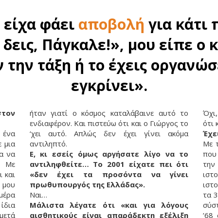
 είχα φάει
αποβολή
για κάτι 
 δεις, Πάγκαλε!», μου είπε ο 
ν την τάξη ή το έχεις οργανώσε
εγκρίνει».
στον
ήταν γιατί ο κόσμος καταλάβαινε αυτό το
Όχι,
ενδιαφέρον. Και πιστεύω ότι και ο Γιώργος το
ότι 
 ένα
‘χει αυτό. Απλώς δεν έχει γίνει ακόμα
Έχε
 μια
αντιληπτό.
Με 
α να
Ε, κι εσείς όμως αργήσατε λίγο να το
που 
. Με
αντιληφθείτε… Το 2001 είχατε πει ότι
την
ι και
«δεν έχει τα προσόντα να γίνει
ιστ
η μου
πρωθυπουργός της Ελλάδας».
ιστο
μέρα
Ναι…
τα 
ίδια
Μάλιστα λέγατε ότι «και για λόγους
σύσ
μετά
αισθητικούς είναι απαράδεκτη εξέλιξη
’68