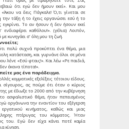
. Γιατί όμως με τιμωρήσατε τότε; Σας
βεβαιώ ότι εγώ δεν ήμουν εκεί». Και μου
: «Άκου να δεις Πάγκαλε! Ό,τι γίνεται σε
 την τάξη ή το έχεις οργανώσει εσύ ή το
ς εγκρίνει. Το αν ήσουν ή δεν ήσουν εκεί
’ ενδιαφέρει καθόλου!». (γέλια) Λοιπόν,
 με κυνηγάει σ’ όλη μου τη ζωή.
εννοείτε;
ότι πολύ συχνά προκύπτει ένα θέμα, μια
ολη κατάσταση, και γυρνάνε όλοι σε μένα
μου λένε «Εσύ φταις!». Και λέω «Ρε παιδιά,
δεν έκανα τίποτα!».
 πείτε μας ένα παράδειγμα.
ολλές κομματικές εξελίξεις τέτοιου είδους.
αι σίγουρος, ας πούμε ότι όταν ο κύριος
της με έδιωξε το 2000 από την κυβέρνηση
 το ασφαλιστικό θέμα, ήταν πεπεισμένος
 εγώ οργάνωνα την εναντίον του εξέγερση
 εργατικού κινήματος, καθώς και μιας
κληρης πτέρυγας του κόμματος. Ήταν
ος του. Εγώ δεν είχα κάνει ποτέ καμία
ια κίνηση.