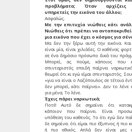
προβλήματα; Όταν αρχίζεις
υπηρετείς την εικόνα του άλλου;
Ασφαλώς.
Με την επιτυχία νιώθεις κάτι ανάλ
Νιώθεις ότι πρέπει να ανταποκριθεί
μια εικόνα που έχει ο κόσμος για σέν
Μα δεν την ξέρω αυτή την εικόνα. Και
είναι μία, είναι χιλιάδες. Ο καθένας φορ
σε ένα δημόσιο πρόσωπο δικά του πράγμ
Μπορεί, ας πούμε, κάποιος που ε
σπινταριστός επειδή παίρνει ναρκωτικ
θεωρεί ότι κι εγώ είμαι σπινταριστός. Σου
«για να είναι ο Λαζόπουλος σε τέτοια έν
δεν μπορεί, κάτι παίρνει». Δεν το λένε
για μένα; Το λένε.
Έχεις πάρει ναρκωτικά;
Ποτέ! Αυτό δε σημαίνει ότι κατακ
κάποιον που παίρνει. Είναι προσω
υπόθεση του καθενός. Το ότι εγώ δεν πα
δε σημαίνει ότι είμαι πιο έξυπνος ή πιο 
ή πιο ηθικός. Απλά δεν είναι μες 