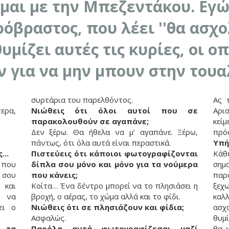
αι με την Μπεζεντάκου. Εγώ 
ρόβραστος, που λέει ''θα ασχ
υμίζει αυτές τις κυρίες, οι οπ
ν για να μην μπουν στην τουα
συρτάρια του παρελθόντος.
Ας 
ερα,
Νιώθεις ότι όλοι αυτοί που σε
Αρι
παρακολουθούν σε αγαπάνε;
κεί
Δεν ξέρω. Θα ήθελα να μ’ αγαπάνε. Ξέρω,
πρό
πάντως, ότι όλα αυτά είναι περαστικά.
Υπή
...
Πιστεύεις ότι κάποιοι φωτογραφίζονται
Κάθ
 που
δίπλα σου μόνο και μόνο για τα νούμερα
σημ
 σου
που κάνεις;
παρ
 και
Κοίτα… Ένα δέντρο μπορεί να το πλησιάσει η
ξεχ
 να
βροχή, ο αέρας, το χώμα αλλά και το φίδι.
καλ
ει ο
Νιώθεις ότι σε πλησιάζουν και φίδια;
ασχ
Ασφαλώς.
θυμί
ι τα
Παρόλα αυτά φωτογραφίζεσαι μαζί
θα 