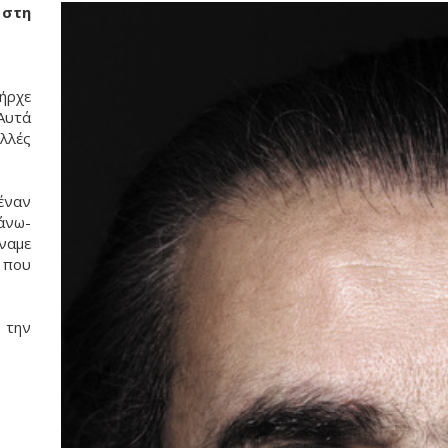
 στη
πήρχε
 Αυτά
λλές
έναν
άνω-
ναμε
 που
 την