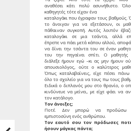
αναθέσει κάτι πολύ ασυνήθιστο. Όλο
καθηγητές τότε είχαν ένα
καταλογάκι που έγραφαν τους βαθμούς. 
το άνοιγαν για να εξετάσουν, οι μαθ
πάθαιναν συγκοπή. Αυτός λοιπόν έβαζ
καταλογάκι σε μια τσάντα, αλλά επ
έπρεπε να πάει μετά κάπου αλλού, αποφά
να δίνει την τσάντα του σε έναν μαθητ
του την πηγαίνει σπίτι. Ο μαθητής
διάλεξε ήμουν εγώ –κι ας μην ήμουν ού
απουσιολόγος, ούτε ο καλύτερος μαθη
Όπως καταλαβαίνεις, είχε πέσει πάνω
όλο το σχολείο για να τους πω τους βαθ
Ειδικά ο διπλανός μου στο θρανίο, ο οπ
κινδύνευε να μείνει, με είχε φάει να α
τον κατάλογο.
Τον άνοιξες;
Ποτέ. Δεν μπορώ να προδώσω 
εμπιστοσύνη ενός ανθρώπου.
Τον εαυτό σου τον πρόδωσες ποτ
ήσουν μάγκας πάντα;