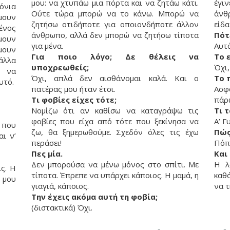
μου: να χτυπάω μια πόρτα και να ζητάω κάτι.
έγι
όνια
Ούτε τώρα μπορώ να το κάνω. Μπορώ να
άνθ
μουν
ζητήσω οτιδήποτε για οποιονδήποτε άλλον
είδα
ένος
άνθρωπο, αλλά δεν μπορώ να ζητήσω τίποτα
Πότ
μουν
για μένα.
Αυτ
μουν
Για ποιο λόγο; Δε θέλεις να
Το 
άλλα
υποχρεωθείς;
Όχι,
ι να
Όχι, απλά δεν αισθάνομαι καλά. Και ο
Το 
υτό.
πατέρας μου ήταν έτσι.
Ασφ
Τι φοβίες είχες τότε;
πάρ
Νομίζω ότι αν καθίσω να καταγράψω τις
Τι 
φοβίες που είχα από τότε που ξεκίνησα να
Α’ Γ
 που
ζω, θα ξημερωθούμε. Σχεδόν όλες τις έχω
Πώς
αι ν’
περάσει!
Πόπ
Πες μία.
Και 
Δεν μπορούσα να μένω μόνος στο σπίτι. Με
Η λ
ς. Η
τίποτα. Έπρεπε να υπάρχει κάποιος. Η μαμά, η
καθ
 μου
γιαγιά, κάποιος.
να τ
Την έχεις ακόμα αυτή τη φοβία;
(διστακτικά) Όχι.