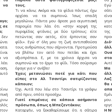
 να
τους.
Εγώ
Τι να κάνω; Ακόμα και τα φίδια πάντως έχω
σάτ
αρχίσει να τα συμπονώ. Ίσως επειδή
είνα
ογο;
μεγαλώνω. Πάντα μου άρεσε μια αιγυπτιακή
γεγ
ς σε
παροιμία που λέει ότι «στην κορφή της
κατ
α;
πυραμίδας φτάνεις με δύο τρόπους: είτε
της
 δεν
πετώντας σαν αετός, είτε έρποντας σαν
προ
τώνει
φίδι». Εγώ σ’ όλη μου τη ζωή αντιπαθούσα
Διό
ατα.
τους ανθρώπους που σέρνονται. Προτιμούσα
άλλ
ίναι
να βλέπω τον αετό που πετάει και έχει
Ου
ά να
αξιοπρέπεια. Ε, με τα χρόνια άρχισα να
στα
 λέει
συμπονώ και το έρμο το φίδι. Τόσο σούρσιμο
Αυτό
ταση,
έφαγε για ν’ ανέβει!
Μα 
 αυτό
Έχεις μετανιώσει ποτέ για κάτι που
άλ
είπες στο Αλ Τσαντίρι σατιρίζοντας
Λαζ
κάποιον;
θα 
ρίνω
Όχι. Αυτά που λέω στο Τσαντίρι τα γράφω
απα
πική
από πριν, οπότε προσέχω.
Εμέν
ίρνω
Γιατί επιμένεις σε κάποια ασήμαντα
μου
καλός
πρόσωπα, όπως η Μπεζεντάκου;
εργ
στον
Καταρχήν, να ξεκαθαρίσουμε ότι η σάτιρα
Η Ν