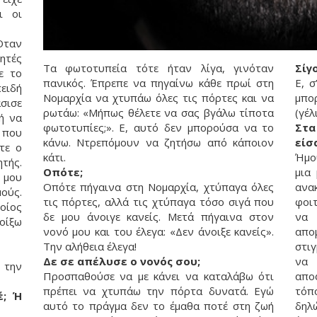
ι οι
Όταν
ητές
Τα φωτοτυπεία τότε ήταν λίγα, γινόταν
Σίγ
ε το
πανικός. Έπρεπε να πηγαίνω κάθε πρωί στη
Ε, σ
ειδή
Νομαρχία να χτυπάω όλες τις πόρτες και να
μπο
σισε
ρωτάω: «Μήπως θέλετε να σας βγάλω τίποτα
(γέλ
ή να
φωτοτυπίες;». Ε, αυτό δεν μπορούσα να το
Στα
 που
κάνω. Ντρεπόμουν να ζητήσω από κάποιον
είσ
τε ο
κάτι.
Ήμο
τής.
Οπότε;
μια
 μου
Οπότε πήγαινα στη Νομαρχία, χτύπαγα όλες
ανα
μούς.
τις πόρτες, αλλά τις χτύπαγα τόσο σιγά που
φοι
οίος
δε μου άνοιγε κανείς. Μετά πήγαινα στον
να 
νοίξω
νονό μου και του έλεγα: «Δεν άνοιξε κανείς».
απο
Την αλήθεια έλεγα!
στιγ
Δε σε απέλυσε ο νονός σου;
να 
την
Προσπαθούσε να με κάνει να καταλάβω ότι
αποφ
πρέπει να χτυπάω την πόρτα δυνατά. Εγώ
τόπ
έ; Ή
αυτό το πράγμα δεν το έμαθα ποτέ στη ζωή
δηλ