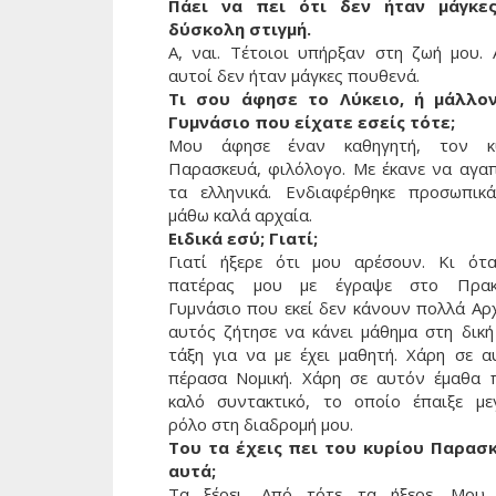
Πάει να πει ότι δεν ήταν μάγκε
δύσκολη στιγμή.
Α, ναι. Τέτοιοι υπήρξαν στη ζωή μου. 
αυτοί δεν ήταν μάγκες πουθενά.
Τι σου άφησε το Λύκειο, ή μάλλο
Γυμνάσιο που είχατε εσείς τότε;
Μου άφησε έναν καθηγητή, τον κ
Παρασκευά, φιλόλογο. Με έκανε να αγα
τα ελληνικά. Ενδιαφέρθηκε προσωπικ
μάθω καλά αρχαία.
Ειδικά εσύ; Γιατί;
Γιατί ήξερε ότι μου αρέσουν. Κι ότ
πατέρας μου με έγραψε στο Πρακ
Γυμνάσιο που εκεί δεν κάνουν πολλά Αρχ
αυτός ζήτησε να κάνει μάθημα στη δική
τάξη για να με έχει μαθητή. Χάρη σε α
πέρασα Νομική. Χάρη σε αυτόν έμαθα 
καλό συντακτικό, το οποίο έπαιξε με
ρόλο στη διαδρομή μου.
Του τα έχεις πει του κυρίου Παρασ
αυτά;
Τα ξέρει. Από τότε τα ήξερε. Μου 