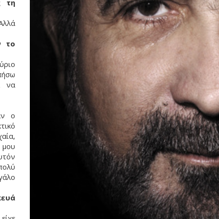
ς τη
Αλλά
ν το
ύριο
πήσω
ά να
αν ο
τικό
αία,
 μου
υτόν
πολύ
γάλο
κευά
είχε