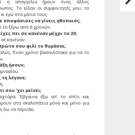
Το δ
νε η απαγγελία ήμουν ένας άλλος
ρωπος. Το είδαν οι συμφοιτητές μου, το
 κι εγώ στα μάτια τους.
ε αποφάσισες να γίνεις ηθοποιός;
ό το ξέρω από 6 χρονών.
είχες πει σε κανέναν μέχρι τα 20;
 σε κανέναν.
πρώτο σου φιλί το θυμάσαι;
αλώς. Έναν χρόνο βασανίστηκα για να το
ω.
τάξη ήσουν;
υμνασίου.
 τη λέγανε;
η.
τι σου ‘χει μείνει;
αχτάρα. Έβγαινα έξω απ’ το σπίτι και
όμουν στα σκαλοπάτια μόνο και μόνο για
η δω να περνάει.