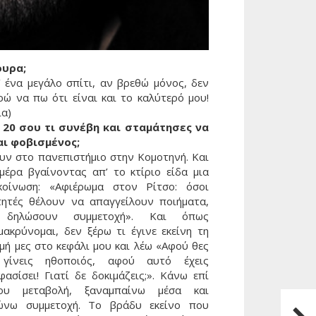
ουρα;
’ ένα μεγάλο σπίτι, αν βρεθώ μόνος, δεν
ρώ να πω ότι είναι και το καλύτερό μου!
ια)
 20 σου τι συνέβη και σταμάτησες να
αι φοβισμένος;
υν στο πανεπιστήμιο στην Κομοτηνή. Και
 μέρα βγαίνοντας απ’ το κτίριο είδα μια
κοίνωση: «Αφιέρωμα στον Ρίτσο: όσοι
τητές θέλουν να απαγγείλουν ποιήματα,
δηλώσουν συμμετοχή». Και όπως
μακρύνομαι, δεν ξέρω τι έγινε εκείνη τη
μή μες στο κεφάλι μου και λέω «Αφού θες
γίνεις ηθοποιός, αφού αυτό έχεις
ασίσει! Γιατί δε δοκιμάζεις;». Κάνω επί
ου μεταβολή, ξαναμπαίνω μέσα και
Επόμ
ώνω συμμετοχή. Το βράδυ εκείνο που