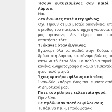
Ήσουν ευτυχισμένος σαν παιδί
Λάρισα;
Ναι.
Δεν ένιωσες ποτέ στερημένος;
Όχι. Ήμουν σε μια μεσαία οικογένεια, υ
ο μισθός του πατέρα, υπήρχε η γειτονιά.
μας φτάνανε, δεν είχαμε και πο
απαιτήσεις τότε.
Τι έκανες όταν έβγαινες;
Βγαίναμε όλα τα παιδιά στην Κούμα, 
δρόμο στη Λάρισα, και κάναμε βόλτες π
κάτω. Αυτό ήταν όλο. Το πολύ να πηγαί
κανένα κινηματογράφο ή καμιά ντισκοτέκ
ήταν πολύ φτηνά.
Έχεις κρατήσει φίλους από τότε;
Έναν-δύο. Υπάρχει ένας που είμαστε από
Α’ Δημοτικού μαζί.
Πότε του μίλησες τελευταία φορά;
Πριν λίγο.
Σε πρόδωσαν ποτέ οι φίλοι σου;
Τι πάει να πει «με πρόδωσαν»;