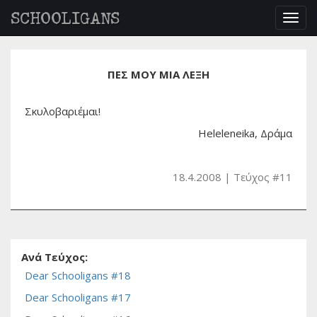
SCHOOLIGANS
Togg
navig
ΠΕΣ ΜΟΥ ΜΙΑ ΛΕΞΗ
Σκυλοβαριέμαι!
Heleleneika, Δράμα
18.4.2008
Τεύχος #11
Ανά Τεύχος:
Dear Schooligans #18
Dear Schooligans #17