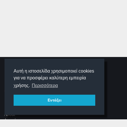
SCHOOLIGANS
Αυτή η ιστοσελίδα χρησιμοποιεί cookies
για να προσφέρει καλύτερη εμπειρία
SCHOOLWAVE
χρήσης.
Περισσότερα
Εντάξει
ΠΛΟΉΓΗΣΗ
About
Αρχική
Νέα