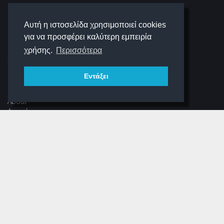
SCHOOLIGANS
Αυτή η ιστοσελίδα χρησιμοποιεί cookies
για να προσφέρει καλύτερη εμπειρία
SCHOOLWAVE
χρήσης.
Περισσότερα
Εντάξει
ΠΛΟΉΓΗΣΗ
About
Αρχική
Νέα
Αρχείο Περιοδικού
Dear Schooligans
Ξεστραβώσου
ΕΠΙΚΟΙΝΩΝΊΑ
Φόρμα Επικοινωνίας
(+30) 216 700 3325 (εσωτ.304)
info@schooligans.gr