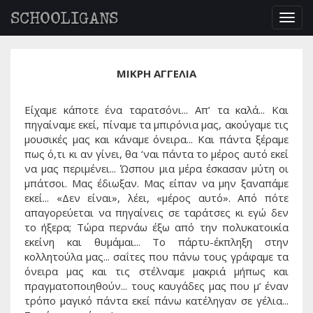
SCHOOLIGANS
Togg
navig
ΜΙΚΡΗ ΑΓΓΕΛΙΑ
Είχαμε κάποτε ένα ταρατσόνι... Απ’ τα καλά... Και
πηγαίναμε εκεί, πίναμε τα μπιρόνια μας, ακούγαμε τις
μουσικές μας και κάναμε όνειρα... Και πάντα ξέραμε
πως ό,τι κι αν γίνει, θα ‘ναι πάντα το μέρος αυτό εκεί
να μας περιμένει... Ώσπου μια μέρα έσκασαν μύτη οι
μπάτσοι. Μας έδιωξαν. Μας είπαν να μην ξαναπάμε
εκεί... «Δεν είναι», λέει, «μέρος αυτό». Από πότε
απαγορεύεται να πηγαίνεις σε ταράτσες κι εγώ δεν
το ήξερα; Τώρα περνάω έξω από την πολυκατοικία
εκείνη και θυμάμαι... Το πάρτυ-έκπληξη στην
κολλητούλα μας... σαΐτες που πάνω τους γράφαμε τα
όνειρα μας και τις στέλναμε μακριά μήπως και
πραγματοποιηθούν... τους καυγάδες μας που μ’ έναν
τρόπο μαγικό πάντα εκεί πάνω κατέληγαν σε γέλια...