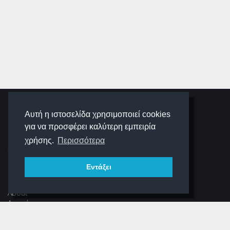
SCHOOLIGANS
Αυτή η ιστοσελίδα χρησιμοποιεί cookies
για να προσφέρει καλύτερη εμπειρία
SCHOOLWAVE
χρήσης.
Περισσότερα
Εντάξει
ΠΛΟΉΓΗΣΗ
About
Αρχική
Νέα
Αρχείο Περιοδικού