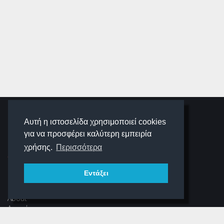
SCHOOLIGANS
Αυτή η ιστοσελίδα χρησιμοποιεί cookies
για να προσφέρει καλύτερη εμπειρία
SCHOOLWAVE
χρήσης.
Περισσότερα
Εντάξει
ΠΛΟΉΓΗΣΗ
About
Αρχική
Νέα