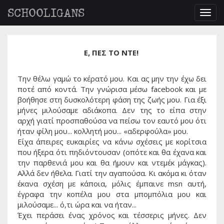
SCHOOLIGANS
Togg
navig
Ε, ΠΕΣ ΤΟ ΝΤΕ!
Την θέλω γαμώ το κέρατό μου. Και ας μην την έχω δει
ποτέ από κοντά. Την γνώρισα μέσω facebook και με
βοήθησε στη δυσκολότερη φάση της ζωής μου. Για έξι
μήνες μιλούσαμε αδιάκοπα. Δεν της το είπα στην
αρχή γιατί προσπαθούσα να πείσω τον εαυτό μου ότι
ήταν φίλη μου... κολλητή μου... «αδερφούλα» μου.
Είχα άπειρες ευκαιρίες να κάνω σχέσεις με κορίτσια
που ήξερα ότι πηδιόντουσαν (οπότε και θα έχανα και
την παρθενιά μου και θα ήμουν και ντεμέκ μάγκας).
Αλλά δεν ήθελα. Γιατί την αγαπούσα. Κι ακόμα κι όταν
έκανα σχέση με κάποια, μόλις έμπαινε msn αυτή,
έγραφα την κοπέλα μου στα μπομπόλια μου και
μιλούσαμε... ό,τι ώρα και να ήταν...
Έχει περάσει ένας χρόνος και τέσσερις μήνες. Δεν