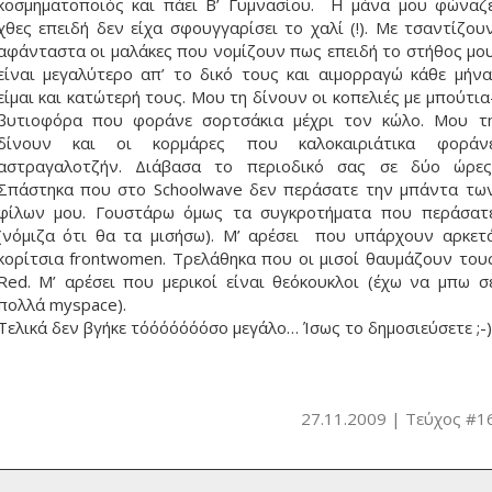
κοσμηματοποιός και πάει Β’ Γυμνασίου. Η μάνα μου φώναζ
χθες επειδή δεν είχα σφουγγαρίσει το χαλί (!). Με τσαντίζου
αφάνταστα οι μαλάκες που νομίζουν πως επειδή το στήθος μο
είναι μεγαλύτερο απ’ το δικό τους και αιμορραγώ κάθε μήνα
είμαι και κατώτερή τους. Μου τη δίνουν οι κοπελιές με μπούτια
βυτιοφόρα που φοράνε σορτσάκια μέχρι τον κώλο. Μου τ
δίνουν και οι κορμάρες που καλοκαιριάτικα φοράν
αστραγαλοτζήν. Διάβασα το περιοδικό σας σε δύο ώρες
Σπάστηκα που στο Schoolwave δεν περάσατε την μπάντα τω
φίλων μου. Γουστάρω όμως τα συγκροτήματα που περάσατ
(νόμιζα ότι θα τα μισήσω). Μ’ αρέσει που υπάρχουν αρκετ
κορίτσια frontwomen. Τρελάθηκα που οι μισοί θαυμάζουν του
Red. Μ’ αρέσει που μερικοί είναι θεόκουκλοι (έχω να μπω σ
πολλά myspace).
Τελικά δεν βγήκε τόόόόόόόσο μεγάλο… Ίσως το δημοσιεύσετε ;-)
27.11.2009
Τεύχος #1