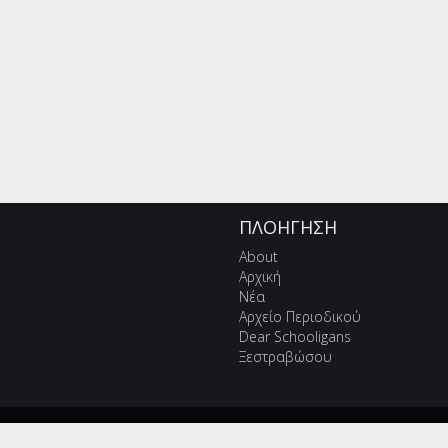
ΠΛΟΉΓΗΣΗ
About
Αρχική
Νέα
Αρχείο Περιοδικού
Dear Schooligans
Ξεστραβώσου