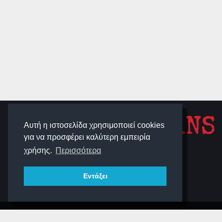
SCHOOLIGANS
Αυτή η ιστοσελίδα χρησιμοποιεί cookies
για να προσφέρει καλύτερη εμπειρία
χρήσης.
Περισσότερα
SCHOOLWAVE
Εντάξει
Δημιουργική Ομάδα Schooligans | All Rights Reserved
2000-2026