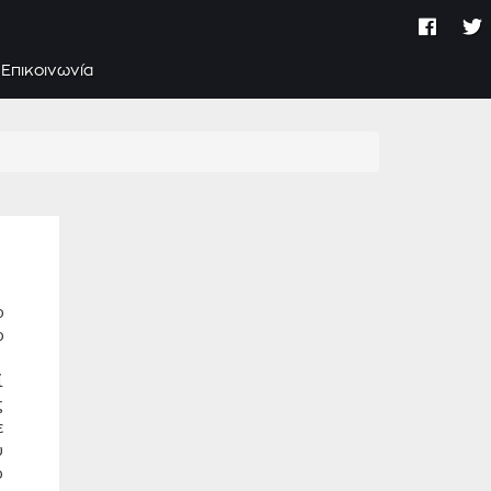
Επικοινωνία
ο
ο
ί
ς
ε
υ
ο