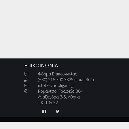
ΕΠΙΚΟΙΝΩΝΊΑ
Φόρμα Επικοινωνίας
(+30) 216 700 3325 (εσωτ.304)
info@schooligans.gr
Ρομάντσο, Γραφείο 304
Αναξαγόρα 3-5, Αθήνα
Τ.Κ. 105 52
|
Όροι Χρήσης και Πολιτική Απορρήτου
Developed by:
Tashows