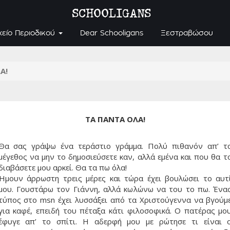
SCHOOLIGANS
χείο Περιοδικού
Dear Schooligans
Ξεστραβώσου
Α!
ΤΑ ΠΑΝΤΑ ΟΛΑ!
Θα σας γράψω ένα τεράστιο γράμμα. Πολύ πιθανόν απ’ τ
μέγεθος να μην το δημοσιεύσετε καν, αλλά εμένα και που θα τ
διαβάσετε μου αρκεί. Θα τα πω όλα!
Ήμουν άρρωστη τρεις μέρες και τώρα έχει βουλώσει το αυτ
μου. Γουστάρω τον Γιάννη, αλλά κωλώνω να του το πω. Ένα
τύπος στο msn έχει λυσσάξει από τα Χριστούγεννα να βγούμ
για καφέ, επειδή του πέταξα κάτι φιλοσοφικά. Ο πατέρας μο
έφυγε απ’ το σπίτι. Η αδερφή μου με ρώτησε τι είναι 