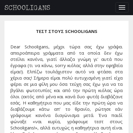
SCHOOLIGANS
Togg
navig
ΤΕΣΤ ΣΤΟΥΣ SCHOOLIGANS
Dear Schooligans, μέχρι τώρα σας έχω γράψει
απειροάπειρα γράμματα από τα οποία δεν έχω
στείλει κανένα, γιατί άλλαζα γνώμη γι’ αυτά που
έγραφα (τι να κάνω, sorry κιόλας αλλά στην εφηβεία
είμαι!). Ελπίζω τουλάχιστον αυτό να φτάσει στα
χέρια σας! Σήμερα είμαι πολύ ευτυχισμένη γιατί είχα
φέρει σε μια φίλη μου όσα τεύχη σας έχω για να τα
βγάλει φωτοτυπίες και από την πρώτη κιόλας ώρα
όλοι (εκτός από μένα και κανά δυο φυτά) διαβάζανε
εσάς. Η καθηγήτρια που μας είδε την πρώτη ώρα να
διαβάζουμε κάτω απ’ το θρανίο, ρώτησε εάν
γράφουμε κανένα διαγώνισμα μετά. Ένα παιδί
φώναξε «ναι κυρία, γράφουμε τεστ στους
Schooligans!», αλλά ευτυχώς η καθηγήτρια αυτή είναι