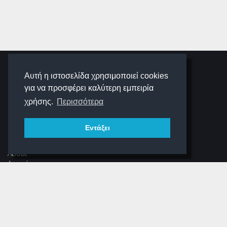
SCHOOLIGANS
Αυτή η ιστοσελίδα χρησιμοποιεί cookies
για να προσφέρει καλύτερη εμπειρία
SCHOOLWAVE
χρήσης.
Περισσότερα
Εντάξει
ΠΛΟΉΓΗΣΗ
About
Αρχική
Νέα
Αρχείο Περιοδικού
Dear Schooligans
Ξεστραβώσου