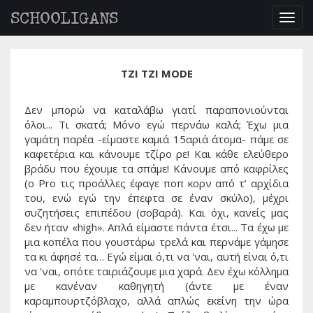
SCHOOLIGANS
Togg
navig
ΤΖΙ ΤΖΙ MODE
Δεν μπορώ να καταλάβω γιατί παραπονιούνται
όλοι... Τι σκατά; Μόνο εγώ περνάω καλά; Έχω μια
γαμάτη παρέα -είμαστε καμιά 15αριά άτομα- πάμε σε
καφετέρια και κάνουμε τζίρο ρε! Και κάθε ελεύθερο
βράδυ που έχουμε τα σπάμε! Κάνουμε από καφρίλες
(ο Pro τις προάλλες έφαγε ποπ κορν από τ’ αρχίδια
του, ενώ εγώ την έπεφτα σε έναν σκύλο), μέχρι
συζητήσεις επιπέδου (σοβαρά). Και όχι, κανείς μας
δεν ήταν «high». Απλά είμαστε πάντα έτσι... Τα έχω με
μια κοπέλα που γουστάρω τρελά και περνάμε γάμησε
τα κι άφησέ τα… Εγώ είμαι ό,τι να 'ναι, αυτή είναι ό,τι
να 'ναι, οπότε ταιριάζουμε μια χαρά. Δεν έχω κόλλημα
με κανέναν καθηγητή (άντε με έναν
καραμπουρτζόβλαχο, αλλά απλώς εκείνη την ώρα