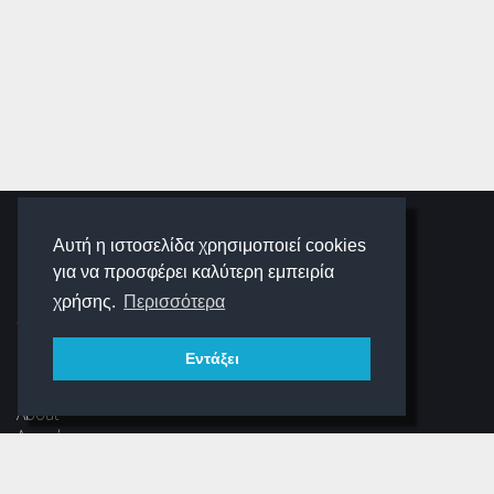
SCHOOLIGANS
Αυτή η ιστοσελίδα χρησιμοποιεί cookies
για να προσφέρει καλύτερη εμπειρία
SCHOOLWAVE
χρήσης.
Περισσότερα
Εντάξει
ΠΛΟΉΓΗΣΗ
About
Αρχική
Νέα
Αρχείο Περιοδικού