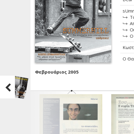
sUmm
Τ
Α
Ο
Ο
Κωστ
Ο Θα
Φεβρουάριος 2005