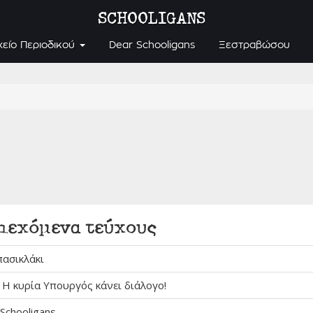
SCHOOLIGANS
χείο Περιοδικού
Dear Schooligans
Ξεστραβώσου
ιεχόμενα τεύχους
πασικλάκι
. Η κυρία Υπουργός κάνει διάλογο!
Schooligans...