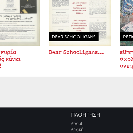
DEAR SCHOOLIGANS
ΡΕΠ
 κυρία
Dear Schooligans...
sUmm
ς κάνει
σχολ
!
ονει
ΠΛΟΉΓΗΣΗ
About
Αρχική