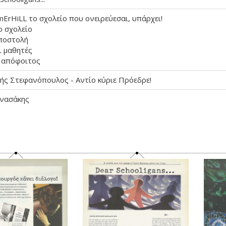
ErHiLL το σχολείο που ονειρεύεσαι, υπάρχει!
ο σχολείο
ποστολή
ι μαθητές
 απόφοιτος
ής Στεφανόπουλος - Αντίο κύριε Πρόεδρε!
νασάκης