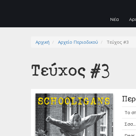
Νέα
Αρ
Αρχική
Αρχείο Περιοδικού
Τεύχος #3
Τεύχος #3
Περ
Το σ
Σσσ..
Dear 