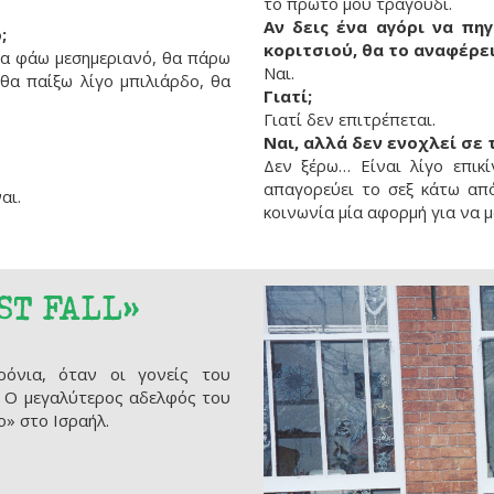
το πρώτο μου τραγούδι.
Αν δεις ένα αγόρι να πηγ
;
κοριτσιού, θα το αναφέρε
 θα φάω μεσημεριανό, θα πάρω
Ναι.
 θα παίξω λίγο μπιλιάρδο, θα
Γιατί;
Γιατί δεν επιτρέπεται.
Ναι, αλλά δεν ενοχλεί σε 
Δεν ξέρω… Είναι λίγο επικ
απαγορεύει το σεξ κάτω από
ναι.
κοινωνία μία αφορμή για να μ
ST FALL»
όνια, όταν οι γονείς του
. Ο μεγαλύτερος αδελφός του
ο» στο Ισραήλ.