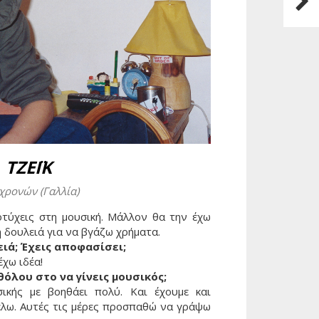
- Ο 
ΤΖΕΪΚ
χρονών (Γαλλία)
οτύχεις στη μουσική. Μάλλον θα την έχω
η δουλειά για να βγάζω χρήματα.
ειά; Έχεις αποφασίσει;
έχω ιδέα!
όλου στο να γίνεις μουσικός;
ικής με βοηθάει πολύ. Και έχουμε και
λω. Αυτές τις μέρες προσπαθώ να γράψω