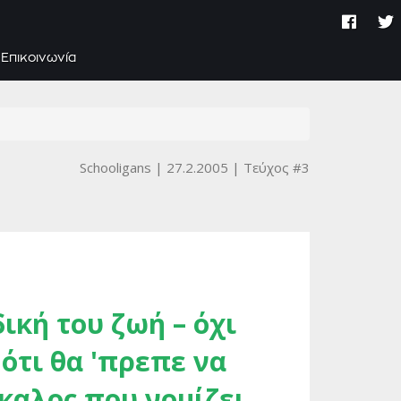
Επικοινωνία
Schooligans
27.2.2005
Τεύχος #3
δική του ζωή – όχι
ότι θα 'πρεπε να
σκαλος που νομίζει