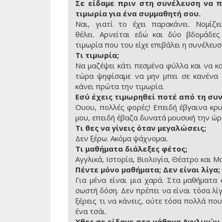
Σε είδαμε πριν στη συνέλευση να π
τιμωρία για ένα συμμαθητή σου.
Ναι, γιατί το έχει παρακάνει. Νομίζε
θέλει. Αρνείται εδώ και δύο βδομάδε
τιμωρία που του είχε επιβάλει η συνέλευσ
Τι τιμωρία;
Να μαζέψει κάτι πεσμένα φύλλα και να κα
τώρα ψηφίσαμε να μην μπει σε κανένα 
κάνει πρώτα την τιμωρία.
Εσύ έχεις τιμωρηθεί ποτέ από τη συ
Ουου, πολλές φορές! Επειδή έβγαινα κρ
μου, επειδή έβαζα δυνατά μουσική την ώρ
Τι θες να γίνεις όταν μεγαλώσεις;
Δεν ξέρω. Ακόμα ψάχνομαι.
Τι μαθήματα διάλεξες φέτος;
Αγγλικά, Ιστορία, Βιολογία, Θέατρο και Μ
Πέντε μόνο μαθήματα; Δεν είναι λίγα;
Για μένα είναι μια χαρά. Στα μαθήματα 
σωστή δόση. Δεν πρέπει να είναι τόσα λί
ξέρεις τι να κάνεις, ούτε τόσα πολλά πο
ένα τσάι.
Χθες σε είδαμε στο μάθημα Αγγλικών