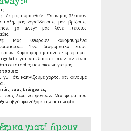
 away!»
ί;
ρ:
Δε μας συμπαθούν. Όταν μας βλέπουν
ν πόλη, μας κοροϊδεύουν, μας βρίζουν,
tches, go away» μας λένε ...τέτοιες
είες.
η:
Μας θεωρούν κακομαθημένα
υσιόπαιδα... Ένα διαφορετικό είδος
ρώπων. Καμιά φορά μπαίνουν κρυφά μες
 σχολείο για να διαπιστώσουν αν είναι
εια οι ιστορίες που ακούνε για μας.
ιστορίες;
 γω... ότι καπνίζουμε χόρτο, ότι κάνουμε
...
 πώς τους διώχνετε;
ά τους λέμε να φύγουν. Μια φορά που
αξαν αβγά, φωνάξαμε την αστυνομία.
έζικα γιατί ήμουν