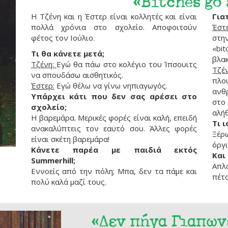
«Bitches go
Η Τζένη και η Έστερ είναι κολλητές και είναι
Γιατ
πολλά χρόνια στο σχολείο. Αποφοιτούν
Έστε
φέτος τον Ιούλιο.
στη
«bi
Τι θα κάνετε μετά;
βλακ
Τζένη:
Εγώ θα πάω στο κολέγιο του Ίπσουιτς
Τζέν
να σπουδάσω αισθητικός.
πλο
Έστερ:
Εγώ θέλω να γίνω νηπιαγωγός.
ανθ
Υπάρχει κάτι που δεν σας αρέσει στο
στο
σχολείο;
αλήθ
Η βαρεμάρα. Μερικές φορές είναι καλή, επειδή
Τι 
ανακαλύπτεις τον εαυτό σου. Άλλες φορές
Ξέρω
είναι σκέτη βαρεμάρα!
όργια
Κάνετε παρέα με παιδιά εκτός
Και
Summerhill;
Απλ
Εννοείς από την πόλη; Μπα, δεν τα πάμε και
πέτ
πολύ καλά μαζί τους.
«Δεν πήγα Γιαπων