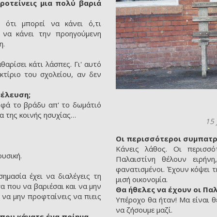
ροτείνεις μια πολύ βαριά
ι ότι μπορεί να κάνει ό,τι
ς να κάνει την προηγούμενη
η.
θαρίσει κάτι λάσπες. Γι' αυτό
κτίριο του σχολείου, αν δεν
νέλευση;
υφά το βράδυ απ' το δωμάτιό
α της κοινής ησυχίας…
15 
Οι περισσότεροι συμπατ
Κάνεις λάθος. Οι περισσό
ουσική.
Παλαιστίνη θέλουν ειρήνη
φανατισμένοι. Έχουν κόψει τη
σημασία έχει να διαλέγεις τη
μισή οικονομία.
γα που να βαριέσαι και να μην
Θα ήθελες να έχουν οι Παλ
υ να μην προφταίνεις να πιεις
Υπέροχο θα ήταν! Μα είναι θέ
να ζήσουμε μαζί.
 που κάνατε ένα ποίημα…