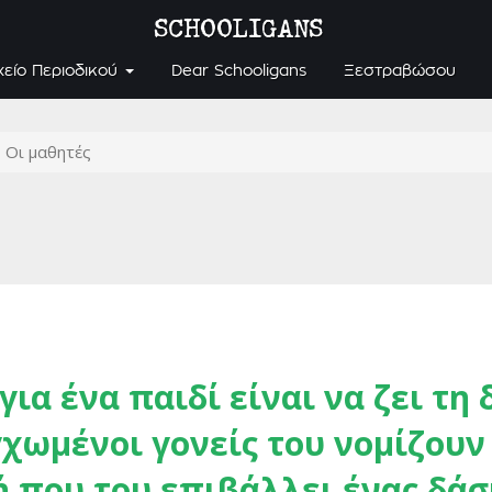
SCHOOLIGANS
χείο Περιοδικού
Dear Schooligans
Ξεστραβώσου
Οι μαθητές
ια ένα παιδί είναι να ζει τη 
γχωμένοι γονείς του νομίζουν 
ή που του επιβάλλει ένας δά