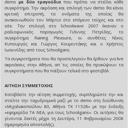
demo
με δύο τραγούδια
που πρέπει να στείλει κάθε
συγκρότημα. Την ακρόαση και επιλογή των demo θα κάνει
κριτική επιτροπή, τα ονόματα της οποίας θα
ανακοινωθούν τον Μάρτιο στο επόμενο τεύχος και στο
site. Την επιλογή στο Schoolwave 2007 έκαναν ο
ραδιοφωνικός παραγωγός Γιάννης Πετρίδης, το
συγκρότημα Raining Pleasure, οι συνθέτες Νίκος
Κυπουργός και Γιώργος Κουμεντάκης και ο Χρήστος
Ιωαννίδης από τους Schooligans.
Τα συγκροτήματα που θα προεπιλεγούν θα έρθουν για live
ακροάσεις στην Αθήνα, απ΄ τις οποίες θα προκύψουν τα
συγκροτήματα που θα παίξουν τελικά στο φεστιβάλ.
ΑΙΤΗΣΗ ΣΥΜΜΕΤΟΧΗΣ
Κατεβάστε την αίτηση συμμετοχής, συμπληρώστε την και
στείλτε την ταχυδρομικά μαζί με το demo στη διεύθυνση
«Μιχαλακοπούλου 80, Αθήνα ΤΚ 11528» με την ένδειξη
«εφημερίδα ΤΑ ΝΕΑ, για τους Schooligans». Οι αιτήσεις θα
γίνονται δεκτές μέχρι τη Δευτέρα, 11 Φεβρουαρίου 2008
(ημερομηνία αποστολής).