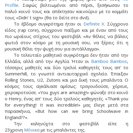
Profile
. Σαφώς βελτιωμένοι από πέρσι, ξεσήκωσαν το
παλιό κοινό τους και απέκτησαν καινούριο με το κομμάτι
τους «Didn’ t sign» (θα το δείτε στο dvd).
Το έβδομο συγκρότημα ήταν οι
Definite X
. Σύγχρονο
είδος (rap core), σύγχρονο παίξιμο και με έναν από τους
πιο ωραίους στίχους του φεστιβάλ: «Αν θέλεις να βάλεις
φωτιά στον κόσμο με τη μουσική σου, να ξέρεις ότι η
μουσική θέλει την ψυχή σου για αντάλλαγμα».
Το τελευταίο μαθητικό συγκρότημα δεν ήταν από την
Ελλάδα, αλλά από την Αγγλία. Ήταν οι
Bamboo Bambos
,
τέσσερις μαθητές και δύο τρελοί καθηγητές τους απ’ το
Summerhill, το γνωστό αντιαυταρχικό σχολείο. Έπαιξαν
Rolling Stones, U2, Zutons και μια δική τους μπαλάντα. Ο
κόσμος τους αγκάλιασε αμέσως: τραγουδούσε, χόρευε,
χειροκροτούσε. «You guys are amazing!» φώναξε στο κοινό
ο Henry, ένας απ’ τους δύο τρελούς καθηγητές. «Thank you
for everything! It was incredible!» μας έλεγε μετά στα
παρασκήνια, «But how can we bring Schoolwave in
England??».
Την καληνύχτα στο φεστιβάλ είπε η
23χρονη
Μόνικα
με τις μπαλάντες της.