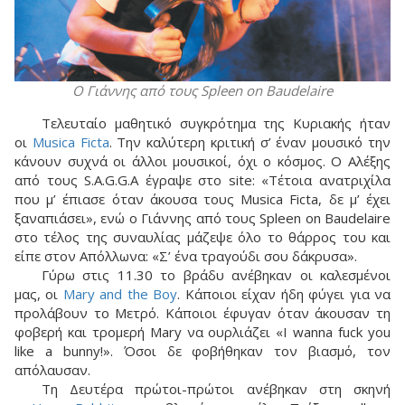
Ο Γιάννης από τους Spleen on Baudelaire
Τελευταίο μαθητικό συγκρότημα της Κυριακής ήταν
οι
Musica Ficta
. Την καλύτερη κριτική σ’ έναν μουσικό την
κάνουν συχνά οι άλλοι μουσικοί, όχι ο κόσμος. Ο Αλέξης
από τους S.A.G.G.A έγραψε στο site: «Τέτοια ανατριχίλα
που μ’ έπιασε όταν άκουσα τους Musica Ficta, δε μ’ έχει
ξαναπιάσει», ενώ ο Γιάννης από τους Spleen on Baudelaire
στο τέλος της συναυλίας μάζεψε όλο το θάρρος του και
είπε στον Απόλλωνα: «Σ’ ένα τραγούδι σου δάκρυσα».
Γύρω στις 11.30 το βράδυ ανέβηκαν οι καλεσμένοι
μας, οι
Mary and the Boy
. Κάποιοι είχαν ήδη φύγει για να
προλάβουν το Μετρό. Κάποιοι έφυγαν όταν άκουσαν τη
φοβερή και τρομερή Mary να ουρλιάζει «I wanna fuck you
like a bunny!». Όσοι δε φοβήθηκαν τον βιασμό, τον
απόλαυσαν.
Τη Δευτέρα πρώτοι-πρώτοι ανέβηκαν στη σκηνή