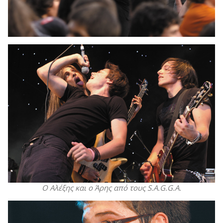
Ο Αλέξης και ο Άρης από τους S.A.G.G.A.