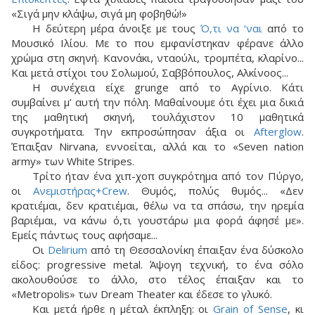
«Σιγά μην κλάψω, σιγά μη φοβηθώ!»
Η δεύτερη μέρα άνοιξε με τους
Ό,τι να ‘ναι
από το
Μουσικό Ιλίου. Με το που εμφανίστηκαν φέρανε άλλο
χρώμα στη σκηνή. Κανονάκι, νταούλι, τρομπέτα, κλαρίνο...
Και μετά στίχοι του Σολωμού, Σαββόπουλος, Αλκίνοος...
Η συνέχεια είχε grunge από το Αγρίνιο. Κάτι
συμβαίνει μ’ αυτή την πόλη. Μαθαίνουμε ότι έχει μια δικιά
της μαθητική σκηνή, τουλάχιστον 10 μαθητικά
συγκροτήματα. Την εκπροσώπησαν άξια οι
Afterglow
.
Έπαιξαν Nirvana, εννοείται, αλλά και το «Seven nation
army» των White Stripes.
Τρίτο ήταν ένα χιπ-χοπ συγκρότημα από τον Πύργο,
οι
Ανεμιστήρας+Crew
. Θυμός, πολύς θυμός... «Δεν
κρατιέμαι, δεν κρατιέμαι, θέλω να τα σπάσω, την ηρεμία
βαριέμαι, να κάνω ό,τι γουστάρω μια φορά άφησέ με».
Εμείς πάντως τους αφήσαμε...
Οι
Delirium
από τη Θεσσαλονίκη έπαιξαν ένα δύσκολο
είδος: progressive metal. Άψογη τεχνική, το ένα σόλο
ακολουθούσε το άλλο, στο τέλος έπαιξαν και το
«Metropolis» των Dream Theater και έδεσε το γλυκό.
Και μετά ήρθε η μέταλ έκπληξη: οι
Grain of Sense
, κι