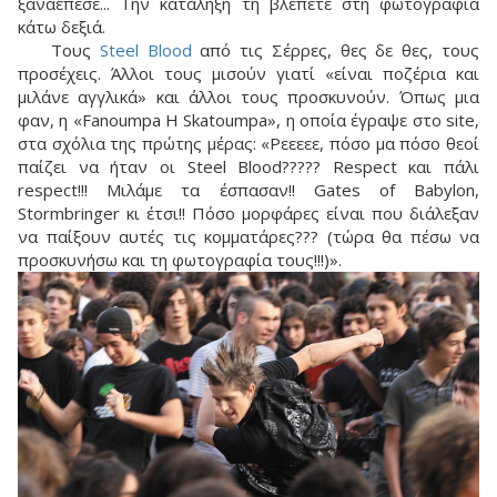
ξαναέπεσε... Την κατάληξη τη βλέπετε στη φωτογραφία
κάτω δεξιά.
Τους
Steel Blood
από τις Σέρρες, θες δε θες, τους
προσέχεις. Άλλοι τους μισούν γιατί «είναι ποζέρια και
μιλάνε αγγλικά» και άλλοι τους προσκυνούν. Όπως μια
φαν, η «Fanoumpa Η Skatoumpa», η οποία έγραψε στο site,
στα σχόλια της πρώτης μέρας: «Ρεεεεε, πόσο μα πόσο θεοί
παίζει να ήταν οι Steel Blood????? Respect και πάλι
respect!!! Μιλάμε τα έσπασαν!! Gates of Babylon,
Stormbringer κι έτσι!! Πόσο μορφάρες είναι που διάλεξαν
να παίξουν αυτές τις κομματάρες??? (τώρα θα πέσω να
προσκυνήσω και τη φωτογραφία τους!!!)».