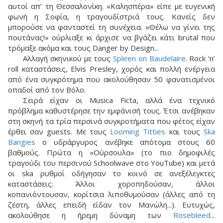
αυτοί απ’ τη Θεσσαλονίκη. «Καλησπέρα» είπε με ευγενική
φωνή η Σοφία, η τραγουδίστριά τους. Κανείς δεν
μπορούσε να φανταστεί τη συνέχεια. «Θέλω να γίνει της
πουτάνας!» ούρλιαξε κι άρχισε να βγάζει κάτι brutal που
τρόμαξε ακόμα και τους Danger by Design...
Αλλαγή σκηνικού με τους
Spleen on Baudelaire
. Rock ‘n’
roll καταστάσεις, Elvis Presley, χορός και πολλή ενέργεια
από ένα συγκρότημα που ακολούθησαν 50 φανατισμένοι
οπαδοί από τον Βόλο.
Σειρά είχαν οι Musica Ficta, αλλά ένα τεχνικό
πρόβλημα καθυστέρησε την εμφάνισή τους. Έτσι ανέβηκαν
στη σκηνή τα τρία περσινά συγκροτήματα που φέτος είχαν
έρθει σαν guests. Με τους
Looming Titties
και τους
Ska
Bangies
ο υδράργυρος ανέβηκε απότομα στους 60
βαθμούς. Πρώτα η «Ούρσουλα» (το πιο δημοφιλές
τραγούδι του περσινού Schoolwave στο YouTube) και μετά
οι ska ρυθμοί οδήγησαν το κοινό σε ανεξέλεγκτες
καταστάσεις: Άλλοι χοροπηδούσαν, άλλοι
κοπανιόντουσαν, κορίτσια λιποθυμούσαν (άλλες από τη
ζέστη, άλλες επειδή είδαν τον Μανώλη...). Ευτυχώς,
ακολούθησε η ήρεμη δύναμη των
Rosebleed
...