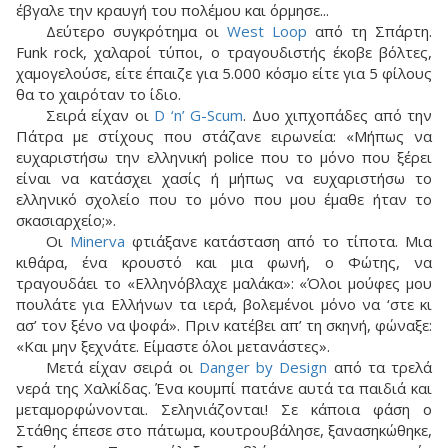
έβγαλε την κραυγή του πολέμου και όρμησε...
Δεύτερο συγκρότημα οι
West Loop
από τη Σπάρτη.
Funk rock, χαλαροί τύποι, ο τραγουδιστής έκοβε βόλτες,
χαμογελούσε, είτε έπαιζε για 5.000 κόσμο είτε για 5 φίλους
θα το χαιρόταν το ίδιο.
Σειρά είχαν οι
D ‘n’ G-Scum
. Δυο χιπχοπάδες από την
Πάτρα με στίχους που στάζανε ειρωνεία: «Μήπως να
ευχαριστήσω την ελληνική police που το μόνο που ξέρει
είναι να κατάσχει χασίς ή μήπως να ευχαριστήσω το
ελληνικό σχολείο που το μόνο που μου έμαθε ήταν το
σκασιαρχείο;».
Οι
Minerva
φτιάξανε κατάσταση από το τίποτα. Μια
κιθάρα, ένα κρουστό και μια φωνή, ο Φώτης, να
τραγουδάει το «Ελληνόβλαχε μαλάκα»: «Όλοι μούφες μου
πουλάτε για Ελλήνων τα ιερά, βολεμένοι μόνο να ‘στε κι
ασ’ τον ξένο να ψοφά». Πριν κατέβει απ’ τη σκηνή, φώναξε:
«Και μην ξεχνάτε. Είμαστε όλοι μετανάστες».
Μετά είχαν σειρά οι
Danger by Design
από τα τρελά
νερά της Χαλκίδας. Ένα κουμπί πατάνε αυτά τα παιδιά και
μεταμορφώνονται. Σεληνιάζονται! Σε κάποια φάση ο
Στάθης έπεσε στο πάτωμα, κουτρουβάλησε, ξανασηκώθηκε,