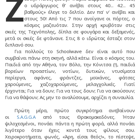
Ζ
ο υδράργυρος θ’ ανέβει στους 40... 42... 45
βαθμούς» έλεγε το δελτίο. Δεν πα’ ν’ ανέβει και
στους 50! Από τις 7 που ανοίγανε οι πόρτες, ο
κόσμος μαζευόταν. Στην αρχή κρυβόταν στις
σκιές της Τεχνόπολης, δίπλα σε φουγάρα και δεξαμενές,
μετά οι σκιές δε φτάνανε. Στις 8 ο ιδρώτας έσταζε στον
διπλανό σου.
Για πολλούς το Schoolwave δεν είναι αυτό που
συμβαίνει πάνω στη σκηνή, αλλά κάτω. Είναι ο κόσμος του.
Παιδιά από την Αθήνα, τον Βόλο, την Κόνιτσα (!), παιδιά
βορείων προαστίων, νοτίων, δυτικών, ντυσίματα
περίεργα, αφάνες, φράντζες, μοϊκάνες, φάτσες
χαρούμενες, χαζοχαρούμενες, μελαγχολικές. Γιατί
έρχονται; Για να δουν; Για να τους δουν; Για να ακούσουν;
Για να θάψουν; Ας μην το αναλύσουμε, αρχίζει η συναυλία.
Πρώτη μέρα, πρώτο συγκρότημα ανεβαίνουν
οι
S.A.G.G.A
από τους Θρακομακεδόνες. Ήταν
ψιλοχεσμένοι, πονάει πάντα η πρώτη φορά, αλλά πονάει
λιγότερο όταν έχεις κοντά τους φίλους σου.
Χειροκροτήματα, φωνές, «Άρη, είσαι θεός!», το πίστεψε,