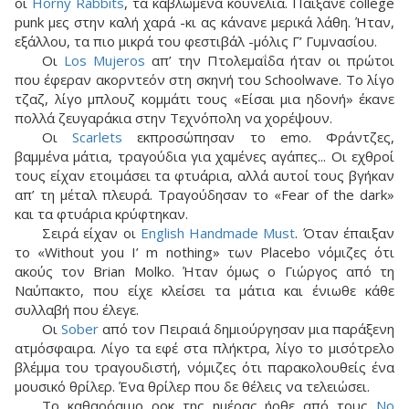
οι
Horny Rabbits
, τα καβλωμένα κουνέλια. Παίξανε college
punk μες στην καλή χαρά -κι ας κάνανε μερικά λάθη. Ήταν,
εξάλλου, τα πιο μικρά του φεστιβάλ -μόλις Γ’ Γυμνασίου.
Οι
Los Mujeros
απ’ την Πτολεμαΐδα ήταν οι πρώτοι
που έφεραν ακορντεόν στη σκηνή του Schoolwave. Το λίγο
τζαζ, λίγο μπλουζ κομμάτι τους «Είσαι μια ηδονή» έκανε
πολλά ζευγαράκια στην Τεχνόπολη να χορέψουν.
Οι
Scarlets
εκπροσώπησαν το emo. Φράντζες,
βαμμένα μάτια, τραγούδια για χαμένες αγάπες... Οι εχθροί
τους είχαν ετοιμάσει τα φτυάρια, αλλά αυτοί τους βγήκαν
απ’ τη μέταλ πλευρά. Τραγούδησαν το «Fear of the dark»
και τα φτυάρια κρύφτηκαν.
Σειρά είχαν οι
English Handmade Must
. Όταν έπαιξαν
το «Without you I’ m nothing» των Placebo νόμιζες ότι
ακούς τον Brian Molko. Ήταν όμως ο Γιώργος από τη
Ναύπακτο, που είχε κλείσει τα μάτια και ένιωθε κάθε
συλλαβή που έλεγε.
Οι
Sober
από τον Πειραιά δημιούργησαν μια παράξενη
ατμόσφαιρα. Λίγο τα εφέ στα πλήκτρα, λίγο το μισότρελο
βλέμμα του τραγουδιστή, νόμιζες ότι παρακολουθείς ένα
μουσικό θρίλερ. Ένα θρίλερ που δε θέλεις να τελειώσει.
Το καθαρόαιμο ροκ της ημέρας ήρθε από τους
No