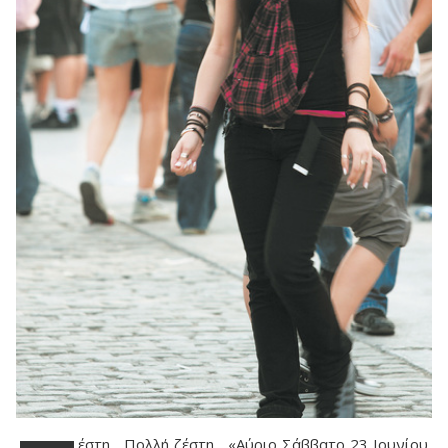
έστη... Πολλή ζέστη... «Αύριο Σάββατο 23 Ιουνίου,