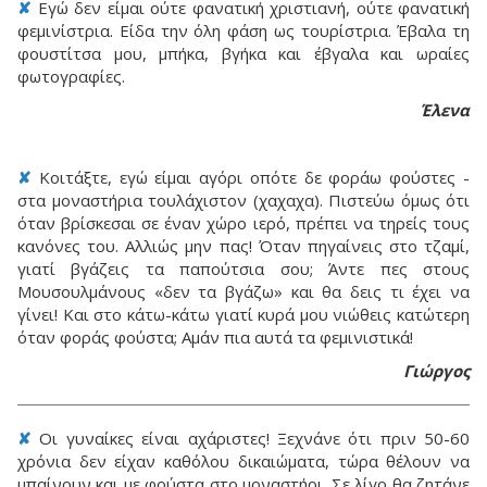
✘
Εγώ δεν είμαι ούτε φανατική χριστιανή, ούτε φανατική
φεμινίστρια. Είδα την όλη φάση ως τουρίστρια. Έβαλα τη
φουστίτσα μου, μπήκα, βγήκα και έβγαλα και ωραίες
φωτογραφίες.
Έλενα
✘
Κοιτάξτε, εγώ είμαι αγόρι οπότε δε φοράω φούστες -
στα μοναστήρια τουλάχιστον (χαχαχα). Πιστεύω όμως ότι
όταν βρίσκεσαι σε έναν χώρο ιερό, πρέπει να τηρείς τους
κανόνες του. Αλλιώς μην πας! Όταν πηγαίνεις στο τζαμί,
γιατί βγάζεις τα παπούτσια σου; Άντε πες στους
Μουσουλμάνους «δεν τα βγάζω» και θα δεις τι έχει να
γίνει! Και στο κάτω-κάτω γιατί κυρά μου νιώθεις κατώτερη
όταν φοράς φούστα; Αμάν πια αυτά τα φεμινιστικά!
Γιώργος
✘
Οι γυναίκες είναι αχάριστες! Ξεχνάνε ότι πριν 50-60
χρόνια δεν είχαν καθόλου δικαιώματα, τώρα θέλουν να
μπαίνουν και με φούστα στο μοναστήρι. Σε λίγο θα ζητάνε