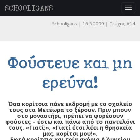
SCHOOLIGANS
Togg
navig
Schooligans
16.5.2009
Τεύχος #14
Φούστευε και μη
ερεύνα!
Όσα κορίτσια πάνε εκδρομή με το σχολείο
τους στα Μετέωρα το ξέρουν. Πριν μπουν
στο μοναστήρι, πρέπει να φορέσουν
φούστες – έστω και πάνω από το παντελόνι
τους. «Γιατί;», «Γιατί έτσι λέει η θρησκεία
μας, κορίτσι μου!».
Εφτά κορίτσια και τρία αγόρια Α΄ Λυκείου