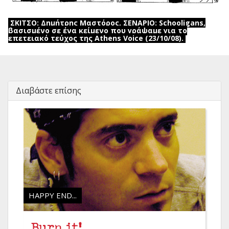
ΣΚΙΤΣΟ: Δημήτρης Μαστόρος, ΣΕΝΑΡΙΟ: Schooligans,
βασισμένο σε ένα κείμενο που γράψαμε για το
επετειακό τεύχος της Athens Voice (23/10/08).
Διαβάστε επίσης
HAPPY END...
Burn it!