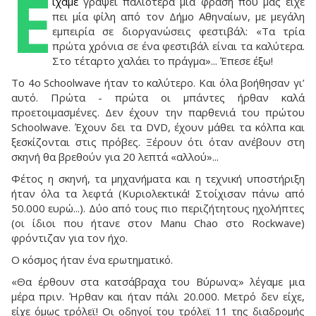
E
ίχαμε
γράψει παλιότερα μια φράση που μας είχε
πει μία φίλη από τον Δήμο Αθηναίων, με μεγάλη
εμπειρία σε διοργανώσεις φεστιβάλ: «Τα τρία
πρώτα χρόνια σε ένα φεστιβάλ είναι τα καλύτερα.
Στο τέταρτο χαλάει το πράγμα»... Έπεσε έξω!
Το 4ο Schoolwave ήταν το καλύτερο. Και όλα βοήθησαν γι’
αυτό. Πρώτα - πρώτα οι μπάντες ήρθαν καλά
προετοιμασμένες. Δεν έχουν την παρθενιά του πρώτου
Schoolwave. Έχουν δει τα DVD, έχουν μάθει τα κόλπα και
ξεσκίζονται στις πρόβες. Ξέρουν ότι όταν ανέβουν στη
σκηνή θα βρεθούν για 20 λεπτά «αλλού»...
Φέτος η σκηνή, τα μηχανήματα και η τεχνική υποστήριξη
ήταν όλα τα λεφτά (Κυριολεκτικά! Στοίχισαν πάνω από
50.000 ευρώ...). Δύο από τους πιο περιζήτητους ηχολήπτες
(οι ίδιοι που ήτανε στον Manu Chao στο Rockwave)
φρόντιζαν για τον ήχο.
Ο κόσμος ήταν ένα ερωτηματικό.
«Θα έρθουν στα κατσάβραχα του Βύρωνα;» λέγαμε μια
μέρα πριν. Ήρθαν και ήταν πάλι 20.000. Μετρό δεν είχε,
είχε όμως τρόλεϊ! Οι οδηγοί του τρόλεϊ 11 της διαδρομής