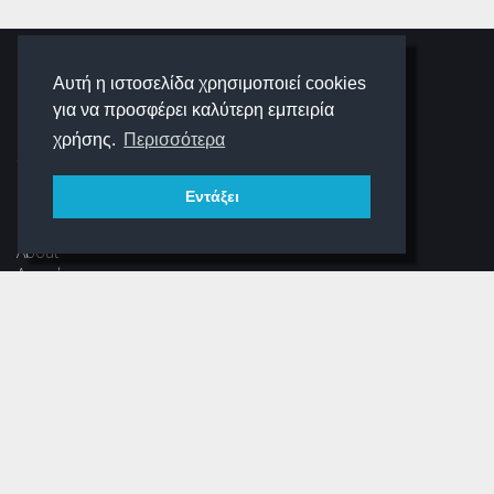
SCHOOLIGANS
Αυτή η ιστοσελίδα χρησιμοποιεί cookies
για να προσφέρει καλύτερη εμπειρία
SCHOOLWAVE
χρήσης.
Περισσότερα
Εντάξει
ΠΛΟΉΓΗΣΗ
About
Αρχική
Νέα
Αρχείο Περιοδικού
Dear Schooligans
Ξεστραβώσου
ΕΠΙΚΟΙΝΩΝΊΑ
Φόρμα Επικοινωνίας
(+30) 216 700 3325 (εσωτ.304)