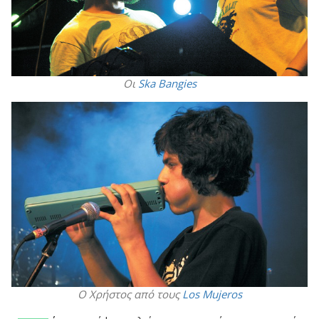
Οι
Ska Bangies
Ο Χρήστος από τους
Los Mujeros