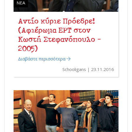
ΝΈΑ
Αντίο κύριε Πρόεδρε!
(Αφιέρωμα ΕΡΤ στον
Κωστή Στεφανόπουλο -
2005)
Διαβάστε περισσότερα
Schooligans
23.11.2016