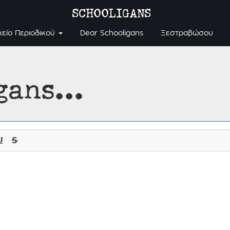
SCHOOLIGANS
χείο Περιοδικού
Dear Schooligans
Ξεστραβώσου
gans...