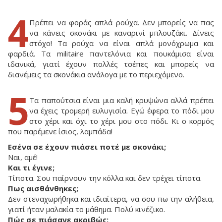
4
Πρέπει να φοράς απλά ρούχα. Δεν μπορείς να πας
να κάνεις σκονάκι με καναρινί μπλουζάκι. Δίνεις
στόχο! Τα ρούχα να είναι απλά μονόχρωμα και
φαρδιά. Τα militaire παντελόνια και πουκάμισα είναι
ιδανικά, γιατί έχουν πολλές τσέπες και μπορείς να
διανέμεις τα σκονάκια ανάλογα με το περιεχόμενο.
5
Τα παπούτσια είναι μια καλή κρυψώνα αλλά πρέπει
να έχεις τρομερή ευλυγισία. Εγώ έφερα το πόδι μου
στο χέρι και όχι το χέρι μου στο πόδι. Κι ο κορμός
που παρέμενε ίσιος, λαμπάδα!
Εσένα σε έχουν πιάσει ποτέ με σκονάκι;
Ναι, αμέ!
Και τι έγινε;
Τίποτα. Σου παίρνουν την κόλλα και δεν τρέχει τίποτα.
Πως αισθάνθηκες;
Δεν στεναχωρήθηκα και ιδιαίτερα, να σου πω την αλήθεια,
γιατί ήταν μαλακία το μάθημα. Πολύ κινέζικο.
Πώς σε πιάσανε ακριβώς;