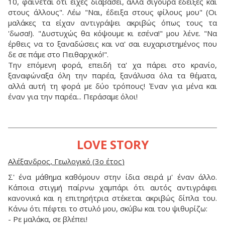
10, φαίνεται ότι είχες διαβάσει, αλλά σίγουρα έδειξες και
στους άλλους". Λέω "Ναι, έδειξα στους φίλους μου" (Οι
μαλάκες τα είχαν αντιγράψει ακριβώς όπως τους τα
'δωσα!). "Δυστυχώς θα κόψουμε κι εσένα!" μου λένε. "Να
έρθεις να το ξαναδώσεις και να' σαι ευχαριστημένος που
δε σε πάμε στο Πειθαρχικό!".
Την επόμενη φορά, επειδή τα' χα πάρει στο κρανίο,
ξαναφώναξα όλη την παρέα, ξανάλυσα όλα τα θέματα,
αλλά αυτή τη φορά με δύο τρόπους! Έναν για μένα και
έναν για την παρέα... Περάσαμε όλοι!
LOVE STORY
Αλέξανδρος, Γεωλογικό (3ο έτος)
Σ' ένα μάθημα καθόμουν στην ίδια σειρά μ' έναν άλλο.
Κάποια στιγμή παίρνω χαμπάρι ότι αυτός αντιγράφει
κανονικά και η επιτηρήτρια στέκεται ακριβώς δίπλα του.
Κάνω ότι πέφτει το στυλό μου, σκύβω και του ψιθυρίζω:
- Ρε μαλάκα, σε βλέπει!