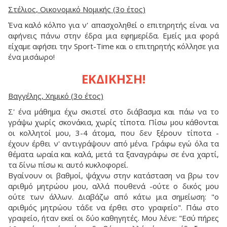
Στέλιος, Οικονομικό Νομικής (3ο έτος)
Ένα καλό κόλπο για ν' απασχοληθεί ο επιτηρητής είναι να
αφήνεις πάνω στην έδρα μια εφημερίδα. Εμείς μια φορά
είχαμε αφήσει την Sport-Time και ο επιτηρητής κόλλησε για
ένα μισάωρο!
ΕΚΔΙΚΗΣΗ!
Βαγγέλης, Χημικό (3ο έτος)
Σ' ένα μάθημα έχω σκιστεί στο διάβασμα και πάω να το
γράψω χωρίς σκονάκια, χωρίς τίποτα. Πίσω μου κάθονται
οι κολλητοί μου, 3-4 άτομα, που δεν ξέρουν τίποτα -
έχουν έρθει ν' αντιγράψουν από μένα. Γράφω εγώ όλα τα
θέματα ωραία και καλά, μετά τα ξαναγράφω σε ένα χαρτί,
τα δίνω πίσω κι αυτό κυκλοφορεί.
Βγαίνουν οι βαθμοί, ψάχνω στην κατάσταση να βρω τον
αριθμό μητρώου μου, αλλά πουθενά -ούτε ο δικός μου
ούτε των άλλων. Διαβάζω από κάτω μια σημείωση: "ο
αριθμός μητρώου τάδε να έρθει στο γραφείο". Πάω στο
γραφείο, ήταν εκεί οι δύο καθηγητές. Μου λένε: "Εσύ πήρες