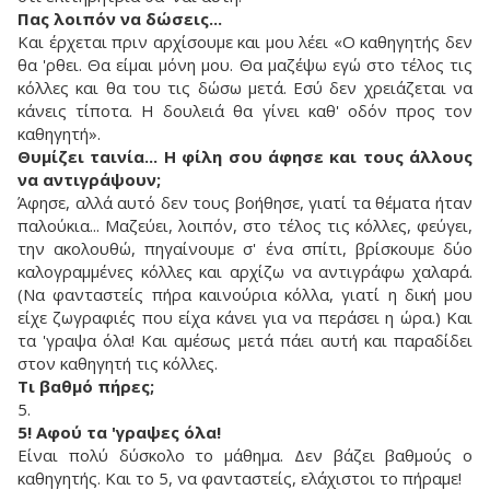
Πας λοιπόν να δώσεις...
Και έρχεται πριν αρχίσουμε και μου λέει «Ο καθηγητής δεν
θα 'ρθει. Θα είμαι μόνη μου. Θα μαζέψω εγώ στο τέλος τις
κόλλες και θα του τις δώσω μετά. Εσύ δεν χρειάζεται να
κάνεις τίποτα. Η δουλειά θα γίνει καθ' οδόν προς τον
καθηγητή».
Θυμίζει ταινία... Η φίλη σου άφησε και τους άλλους
να αντιγράψουν;
Άφησε, αλλά αυτό δεν τους βοήθησε, γιατί τα θέματα ήταν
παλούκια... Μαζεύει, λοιπόν, στο τέλος τις κόλλες, φεύγει,
την ακολουθώ, πηγαίνουμε σ' ένα σπίτι, βρίσκουμε δύο
καλογραμμένες κόλλες και αρχίζω να αντιγράφω χαλαρά.
(Να φανταστείς πήρα καινούρια κόλλα, γιατί η δική μου
είχε ζωγραφιές που είχα κάνει για να περάσει η ώρα.) Και
τα 'γραψα όλα! Και αμέσως μετά πάει αυτή και παραδίδει
στον καθηγητή τις κόλλες.
Τι βαθμό πήρες;
5.
5! Αφού τα 'γραψες όλα!
Είναι πολύ δύσκολο το μάθημα. Δεν βάζει βαθμούς ο
καθηγητής. Και το 5, να φανταστείς, ελάχιστοι το πήραμε!