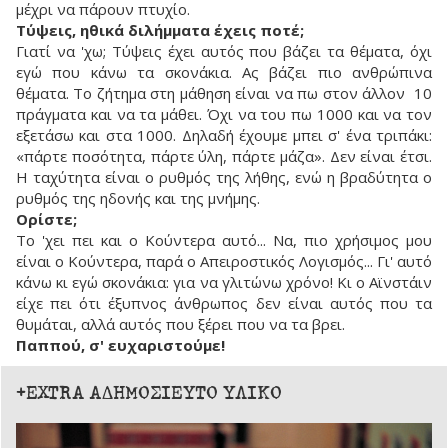
μέχρι να πάρουν πτυχίο.
Τύψεις, ηθικά διλήμματα έχεις ποτέ;
Γιατί να 'χω; Τύψεις έχει αυτός που βάζει τα θέματα, όχι
εγώ που κάνω τα σκονάκια. Ας βάζει πιο ανθρώπινα
θέματα. Το ζήτημα στη μάθηση είναι να πω στον άλλον 10
πράγματα και να τα μάθει. Όχι να του πω 1000 και να τον
εξετάσω και στα 1000. Δηλαδή έχουμε μπει σ' ένα τριπάκι:
«πάρτε ποσότητα, πάρτε ύλη, πάρτε μάζα». Δεν είναι έτσι.
Η ταχύτητα είναι ο ρυθμός της λήθης, ενώ η βραδύτητα ο
ρυθμός της ηδονής και της μνήμης.
Ορίστε;
Το 'χει πει και ο Κούντερα αυτό... Να, πιο χρήσιμος μου
είναι ο Κούντερα, παρά ο Απειροστικός Λογισμός... Γι' αυτό
κάνω κι εγώ σκονάκια: για να γλιτώνω χρόνο! Κι ο Αϊνστάιν
είχε πει ότι έξυπνος άνθρωπος δεν είναι αυτός που τα
θυμάται, αλλά αυτός που ξέρει που να τα βρει.
Παππού, σ' ευχαριστούμε!
+EXTRA ΑΔΗΜΟΣΙΕΥΤΟ ΥΛΙΚΟ