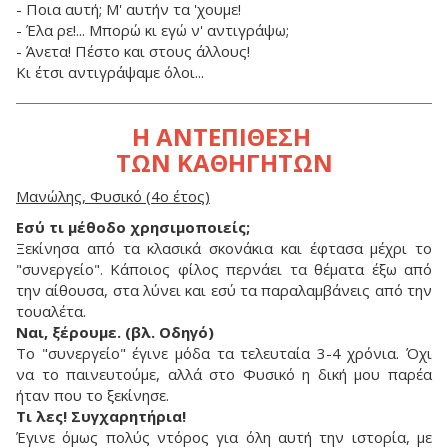
- Ποια αυτή; Μ' αυτήν τα 'χουμε!
- Έλα ρε!... Μπορώ κι εγώ ν' αντιγράψω;
- Άνετα! Πέστο και στους άλλους!
Κι έτσι αντιγράψαμε όλοι...
Η ΑΝΤΕΠΙΘΕΣΗ
ΤΩΝ ΚΑΘΗΓΗΤΩΝ
Μανώλης, Φυσικό (4ο έτος)
Εσύ τι μέθοδο χρησιμοποιείς;
Ξεκίνησα από τα κλασικά σκονάκια και έφτασα μέχρι το
"συνεργείο". Κάποιος φίλος περνάει τα θέματα έξω από
την αίθουσα, στα λύνει και εσύ τα παραλαμβάνεις από την
τουαλέτα.
Ναι, ξέρουμε. (βλ. Οδηγό)
Το "συνεργείο" έγινε μόδα τα τελευταία 3-4 χρόνια. Όχι
να το παινευτούμε, αλλά στο Φυσικό η δική μου παρέα
ήταν που το ξεκίνησε.
Τι λες! Συγχαρητήρια!
Έγινε όμως πολύς ντόρος για όλη αυτή την ιστορία, με