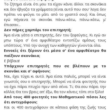
Το ζήτημα είναι ότι μου τα είχαν κάνει άλλοι τα σκονάκια
και δεν έβγαζα τα γράμματα (είναι αυτό που σου' λεγα: δεν
πρέπει να φεύγει το μάτι από το γραπτό σου). Και όπως
εγώ πήγαινα το σκονάκι πάνω-κάτω, πάνω-κάτω, μ'
έπιασαν...
Δεν πήρες χαμπάρι τον επιτηρητή;
Άμα είναι γάτα ο επιτηρητής, δεν του ξεφεύγεις. Κι εγώ αν
μπω τώρα σ' ένα αμφιθέατρο εντοπίζω αμέσως τους
υπόπτους. Υπό την ανοχή των καθηγητών γίνονται όλα.
Εννοείς ότι ξέρουν ότι μέσα σ' ένα αμφιθέατρο θα
παίξουν σκονάκια;
Ε βέβαια!
Υπάρχουν επιτηρητές που σε βλέπουν με το
σκονάκι και σ' αφήνουν;
Ναι, έχει τύχει κι αυτό. Άμα είσαι παλιός, μπορεί να είναι
γνωστός σου ο επιτηρητής. Μπορεί να είναι φοιτητής που
να έχει πάρει πτυχίο πριν από σένα. Τι; Θα σου πάρει την
κόλλα; Θα τον βρεις απ' έξω, θα τον κάνεις τόπι στο ξύλο!
Από τους 400 φοιτητές του Μαθηματικού πόσοι λες
ότι αντιγράφουν;
Και οι 400 αντιγράφουν σε κάποια φάση της ζωής τους