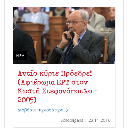
ΝΈΑ
Αντίο κύριε Πρόεδρε!
(Αφιέρωμα ΕΡΤ στον
Κωστή Στεφανόπουλο -
2005)
Διαβάστε περισσότερα
Schooligans
23.11.2016