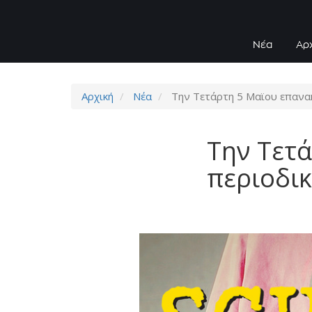
Νέα
Αρ
Αρχική
Νέα
Tην Τετάρτη 5 Μαϊου επανακ
Tην Τετ
περιοδικ