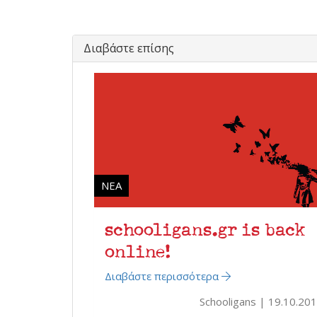
Διαβάστε επίσης
ΝΈΑ
schooligans.gr is back
online!
Διαβάστε περισσότερα
Schooligans
19.10.20