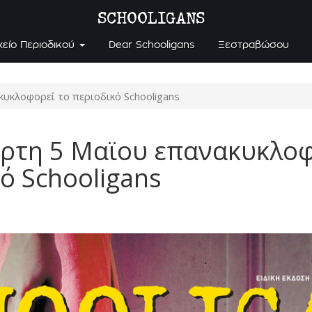
SCHOOLIGANS
χείο Περιοδικού
Dear Schooligans
Ξεστραβώσου
υκλοφορεί το περιοδικό Schooligans
άρτη 5 Μαϊου επανακυκλοφ
ό Schooligans