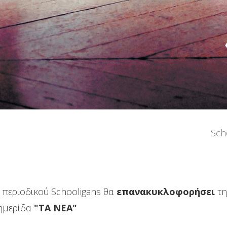
Sch
 περιοδικού Schooligans θα
επανακυκλοφορήσει
τ
φημερίδα
"ΤΑ ΝΕΑ"