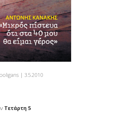
ooligans
3.5.2010
ην
Τετάρτη 5