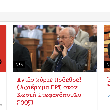
ΝΈΑ
Ν
Αντίο κύριε Πρόεδρε!
(Αφιέρωμα ΕΡΤ στον
Κωστή Στεφανόπουλο -
Δ
2005)
18