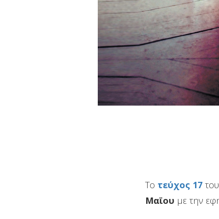
Το
τεύχος 17
του
Μαϊου
με την ε