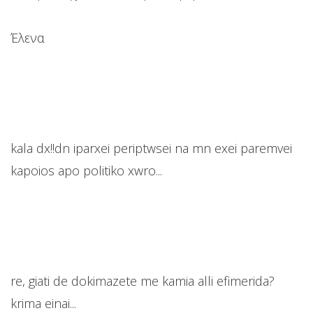
Έλενα
kala dx!!dn iparxei periptwsei na mn exei paremvei
kapoios apo politiko xwro...
re, giati de dokimazete me kamia alli efimerida?
krima einai...