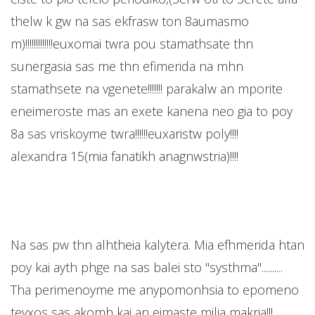
thelw k gw na sas ekfrasw ton 8aumasmo
m)!!!!!!!!!!!!!euxomai twra pou stamathsate thn
sunergasia sas me thn efimerida na mhn
stamathsete na vgenete!!!!!!! parakalw an mporite
eneimeroste mas an exete kanena neo gia to poy
8a sas vriskoyme twra!!!!!!euxaristw poly!!!!
alexandra 15(mia fanatikh anagnwstria)!!!!
Na sas pw thn alhtheia kalytera. Mia efhmerida htan
poy kai ayth phge na sas balei sto ''systhma''..........
Tha perimenoyme me anypomonhsia to epomeno
teyxos sas akomh kai an eimaste milia makria!!!