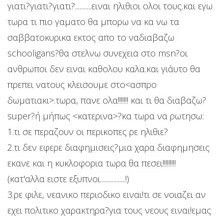
γιατι?γιατι?γιατι?...........ειναι ηλιθιοι ολοι τους.και εγω
τωρα τι πιο γαματο θα μπορω να κα νω τα
σαββατοκυρικα εκτος απο το ναδιαβαζω
schooligans?θα στελνω συνεχεια στο msn?οι
ανθρωποι δεν ειναι καθολου καλα.και γι΄αυτο θα
πρεπει νατους κλεισουμε στο<ασπρο
δωματιακι>.τωρα, πανε ολα!!!!!!! και τι θα διαβαζω?
super?ή μήπως <κατερινα>?κα τωρα να ρωτησω:
1.τι σε περαζουν οι περικοπες ρε ηλιθιε?
2.τι δεν εφερε διαφημισεις?μια χαρα διαφημησεις
εκανε και η κυκλοφορια τωρα θα πεσει!!!!!!!!!
(κατ'αλλα ειστε εξυπνοι.................!)
3.ρε φιλε, νεανικο περιοδικο ειναι!τι σε νοιαζει αν
εχει πολιτικο χαρακτηρα?για τους νεους ειναι!εμας