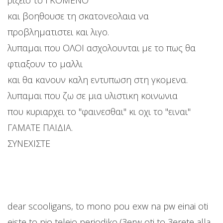
ριξεισ το ΓΚΟΜΕΝΟ''
και βοηθουσε τη σκατονεολαια να
προβληματιστει και λιγο.
λυπαμαι που ΟΛΟΙ ασχολουνται με το πως θα
φτιαξουν το μαλλι
και θα κανουν καλη εντυπωση στη γκομενα.
λυπαμαι που ζω σε μια υλιστικη κοινωνια
που κυριαρχει το ''φαινεσθαι'' κι οχι το ''ειναι''
ΓΑΜΑΤΕ ΠΑΙΔΙΑ.
ΣΥΝΕΧΙΣΤΕ
dear scooligans, to mono pou exw na pw einai oti
eiste to pio teleio periodiko,(3erw oti to 3erete alla