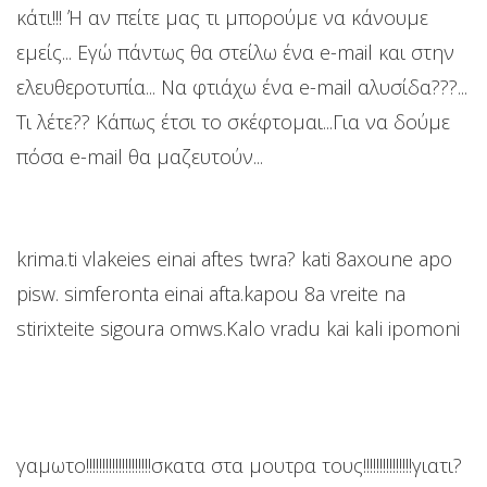
κάτι!!! Ή αν πείτε μας τι μπορούμε να κάνουμε
εμείς... Εγώ πάντως θα στείλω ένα e-mail και στην
ελευθεροτυπία... Να φτιάχω ένα e-mail αλυσίδα???...
Τι λέτε?? Κάπως έτσι το σκέφτομαι...Για να δούμε
πόσα e-mail θα μαζευτούν...
krima.ti vlakeies einai aftes twra? kati 8axoune apo
pisw. simferonta einai afta.kapou 8a vreite na
stirixteite sigoura omws.Kalo vradu kai kali ipomoni
γαμωτο!!!!!!!!!!!!!!!!!!!!σκατα στα μουτρα τους!!!!!!!!!!!!!!!γιατι?