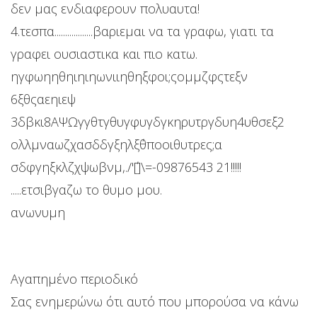
δεν μας ενδιαφερουν πολυαυτα!
4.τεσπα..................βαριεμαι να τα γραφω, γιατι τα
γραφει ουσιαστικα και πιο κατω.
ηγφωηηθηιηιηωνιιηθηξφοι;ςομμζφςτεξν
6ξθςαεηιεψ
3δβκι8ΑΨΩγγθτγθυγφυγδγκηρυτργδυη4υθσεξ2
ολλμναωζχασδδγξηλξ΄θποοιθυτρες;α
σδφγηξκλζχψωβνμ,./'΄[]\=-09876543 21!!!!!
.....ετσιβγαζω το θυμο μου.
ανωνυμη
Αγαπημένο περιοδικό
Σας ενημερώνω ότι αυτό που μπορούσα να κάνω