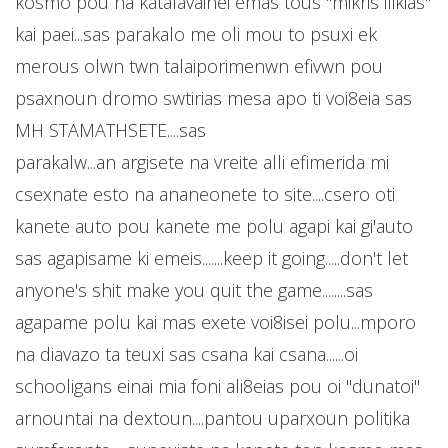
kosmo pou na katalavainei emas tous "mikris ilikias"
kai paei...sas parakalo me oli mou to psuxi ek
merous olwn twn talaiporimenwn efivwn pou
psaxnoun dromo swtirias mesa apo ti voi8eia sas
MH STAMATHSETE....sas
parakalw...an argisete na vreite alli efimerida mi
csexnate esto na ananeonete to site....csero oti
kanete auto pou kanete me polu agapi kai gi'auto
sas agapisame ki emeis.......keep it going.....don't let
anyone's shit make you quit the game........sas
agapame polu kai mas exete voi8isei polu...mporo
na diavazo ta teuxi sas csana kai csana......oi
schooligans einai mia foni ali8eias pou oi "dunatoi"
arnountai na dextoun....pantou uparxoun politika