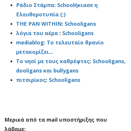
Ράδιο Στάμπα:
Schoolήκιασε η
Ελευθεροτυπία (;)
THE PAN WITHIN
:
Schooligans
λόγια του αέρα
:
Schooligans
mediablog:
Το τελευταίο θρανίο
μετακομίζει…
Το νησί με τους καθρέφτες
:
Schooligans,
dooligans και bullygans
πιτσιρίκος
:
Schooligans
Μερικά από τα mail υποστήριξης που
λάβαμε: