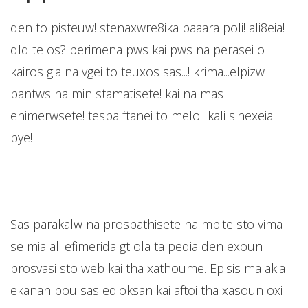
den to pisteuw! stenaxwre8ika paaara poli! ali8eia!
dld telos? perimena pws kai pws na perasei o
kairos gia na vgei to teuxos sas...! krima...elpizw
pantws na min stamatisete! kai na mas
enimerwsete! tespa ftanei to melo!! kali sinexeia!!
bye!
Sas parakalw na prospathisete na mpite sto vima i
se mia ali efimerida gt ola ta pedia den exoun
prosvasi sto web kai tha xathoume. Episis malakia
ekanan pou sas edioksan kai aftoi tha xasoun oxi