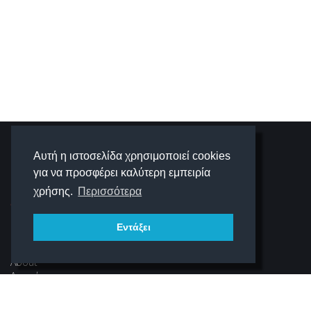
SCHOOLIGANS
Αυτή η ιστοσελίδα χρησιμοποιεί cookies
για να προσφέρει καλύτερη εμπειρία
SCHOOLWAVE
χρήσης.
Περισσότερα
Εντάξει
ΠΛΟΉΓΗΣΗ
About
Αρχική
Νέα
Αρχείο Περιοδικού